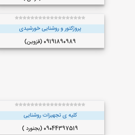
پروژکتور و روشنایی خورشیدی
09191890989 (قزوین)
کلیه ی تجهیزات روشنایی
09044397519 (بجنورد )