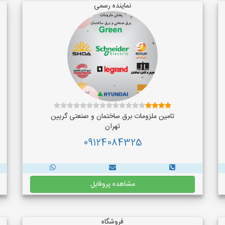
نماینده رسمی
تامین ملزومات برق ساختمان و صنعتی گریین
تهران
09124084325
مشاهده پروفایل
فروشگاه