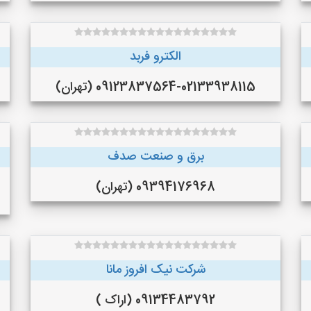
الکترو فربد
09123837564-02133938115 (تهران)
برق و صنعت صدف
09394176968 (تهران)
شرکت نیک افروز مانا
09134483792 (اراک )