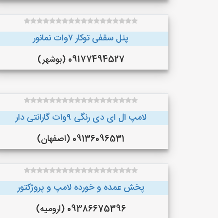
پنل سقفی توکار ۷وات نمانور
09177494527 (بوشهر)
لامپ ال ای دی رنگی ۹وات گارانتی دار
09136096531 (اصفهان)
پخش عمده و خورده لامپ و پروژکتور
09386675396 (ارومیه)