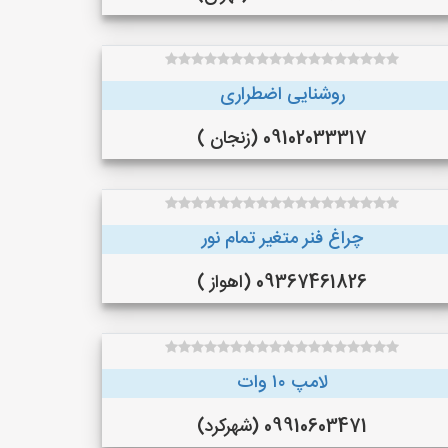
روشنایی اضطراری
09102033317 (زنجان )
چراغ فنر متغیر تمام نور
09367461826 (اهواز )
لامپ ۱۰ وات
09910603471 (شهرکرد)