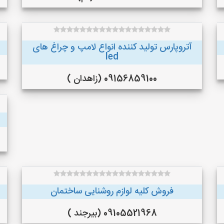
آتروپارس تولید کننده انواع لامپ و چراغ های
led
09156859100 (زاهدان )
فروش کلیه لوازم روشنایی ساختمان
09105521968 (بیرجند )