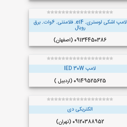
لامپ اشکی لوستری. e14. فلامنتی. 6وات. برق
رویال
09134450386 (اصفهان)
لامپ lED 30W
09149525625 (اردبیل )
الکتریکی دی
09120388952 (تهران)