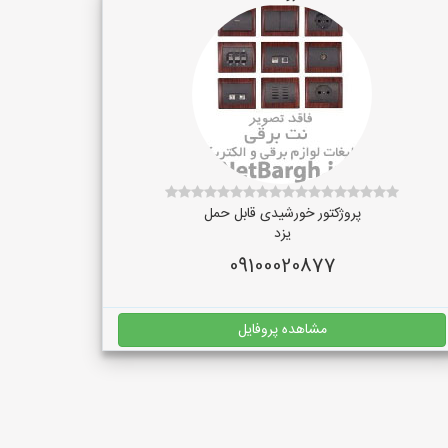
پروژکتور خورشیدی قابل حمل
یزد
09100020877
مشاهده پروفایل