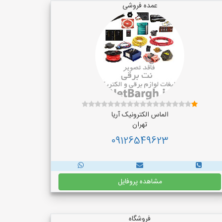
عمده فروشی
الماس الکترونیک آریا
تهران
09126549623
مشاهده پروفایل
فروشگاه