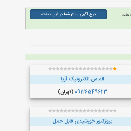
درج آگهی و نام شما در این صفحه
 «نت
الماس الکترونیک آریا
09126549623
(تهران)
پروژکتور خورشیدی قابل حمل