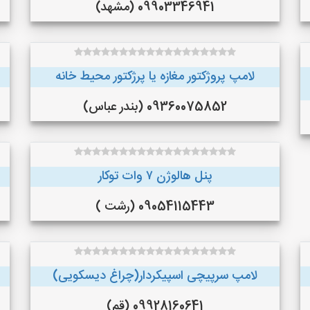
09903346941 (مشهد)
لامپ پروژکتور مغازه یا پرژکتور محیط خانه
09360075852 (بندر عباس)
پنل هالوژن ۷ وات توکار
09054115443 (رشت )
لامپ سرپیچی اسپیکردار(چراغ دیسکویی)
09928160641 (قم)