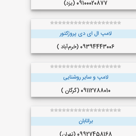
09100020877 (یزد)
لامپ ال ای دی پروژکتور
09394443006 (خرم‌آباد )
لامپ و سایر روشنایی
09112788010 (گرگان )
براتابان
09927458168 (تهران)