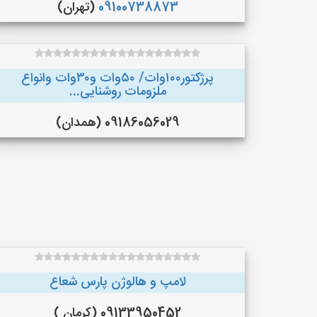
09100738873
(تهران)
پرژکتور۱۰۰وات/ ۵۰وات و۳۰وات وانواع
ملزومات روشنایی...
09186056029 (همدان)
لامپ و هالوژن پارس شعاع
09133950452 (کرمان )