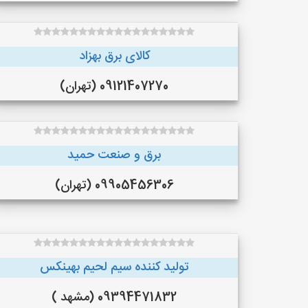
کالای برق بهزاد
09121407270 (تهران)
برق و صنعت حمید
09905456306 (تهران)
تولید کننده سیم لحیم بهینکس
09394471832 (مشهد )