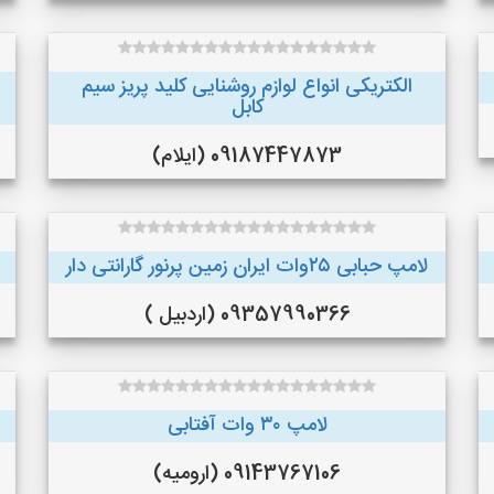
الکتریکی انواع لوازم روشنایی کلید پریز سیم
کابل
09187447873 (ایلام)
لامپ حبابی ۲۵وات ایران زمین پرنور گارانتی دار
09357990366 (اردبیل )
لامپ ۳۰ وات آفتابی
09143767106 (ارومیه)