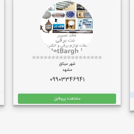
شهر میثاق
مشهد
09903346941
مشاهده پروفایل