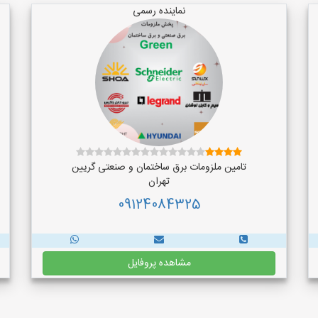
نماینده رسمی
تامین ملزومات برق ساختمان و صنعتی گریین
تهران
09124084325
مشاهده پروفایل