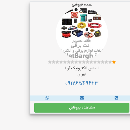
عمده فروشی
الماس الکترونیک آریا
تهران
09126549623
مشاهده پروفایل