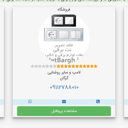
فروشگاه
لامپ و سایر روشنایی
گرگان
09112788010
مشاهده پروفایل