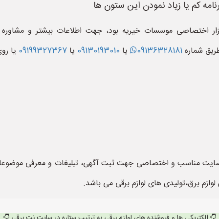
امه کم یا زیاد نمودن این ستون ها
 افزار اختصاصی موسسات خیریه بود، جهت اطلاعات بیشتر و مشاوره
طریق شماره
09136328181
یا
09130193010
یا
09199327367
یا روی
ت مناسب و اختصاصی جهت ثبت آگهی، تبلیغات و معرفی موضوعات لوا
وازم برق،تولیدی های لوازم برقی می باشد.
الکتریکی ها و فروشنده های لوازم برقی به ترتیب ستاره در سایت نت برقی