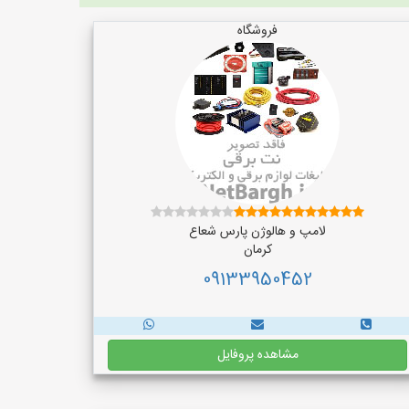
فروشگاه
لامپ و هالوژن پارس شعاع
کرمان
09133950452
مشاهده پروفایل