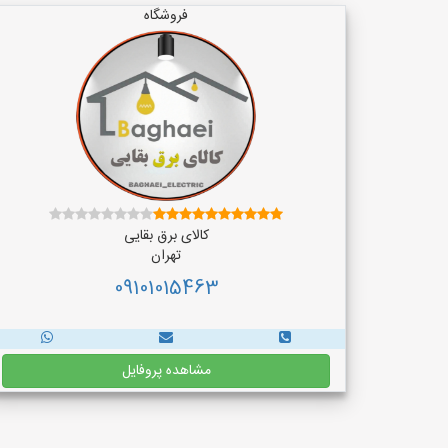
فروشگاه
کالای برق بقایی
تهران
09101015463
مشاهده پروفایل