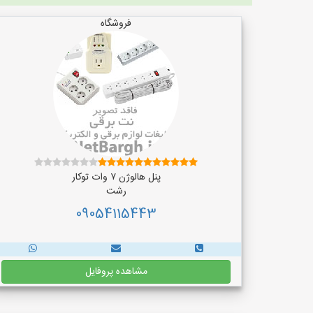
فروشگاه
پنل هالوژن ۷ وات توکار
رشت
09054115443
مشاهده پروفایل