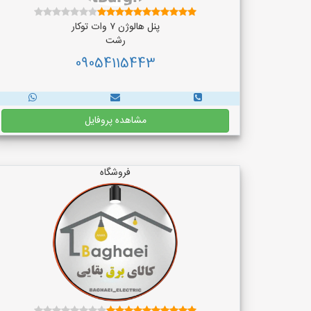
پنل هالوژن ۷ وات توکار
رشت
09054115443
مشاهده پروفایل
فروشگاه