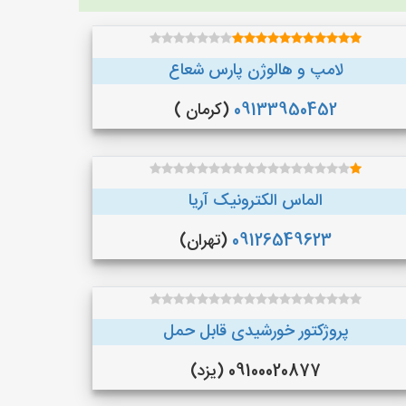
لامپ و هالوژن پارس شعاع
09133950452
(کرمان )
الماس الکترونیک آریا
09126549623
(تهران)
پروژکتور خورشیدی قابل حمل
09100020877 (یزد)