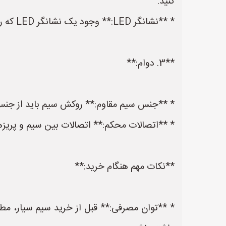
کنید.
* **نشانگر LED:** وجود یک نشانگر LED که روشن بودن سیم سیار را نشان دهد، می‌تواند مفید باشد.
**3. دوام:**
* **جنس سیم مقاوم:** روکش سیم باید از جنس PVC یا مواد مشابه با کیفیت بالا باشد تا در برابر سایش، پارگی و خم شدن مقاوم 
* **اتصالات محکم:** اتصالات بین سیم و پریزها
**نکات مهم هنگام خرید:**
* **توان مصرفی:** قبل از خرید سیم سیار، م