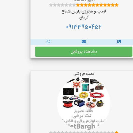
لامپ و هالوژن پارس شعاع
کرمان
09133950452
مشاهده پروفایل
عمده فروشی