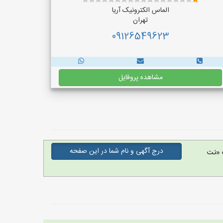
الماس الکترونیک آریا
تهران
09126549623
مشاهده پروفایل
درج آگهی و نام شما در این صفحه
 «نت