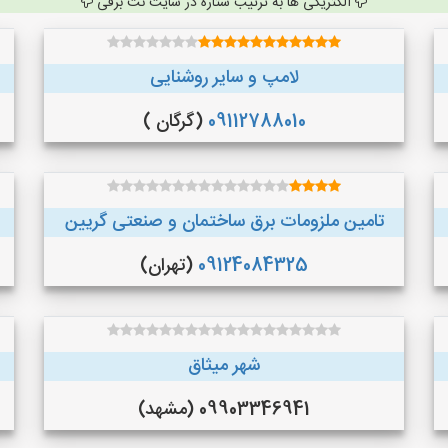
الکتریکی ها به ترتیب ستاره در سایت نت برقی
لامپ و سایر روشنایی
09112788010
(گرگان )
تامین ملزومات برق ساختمان و صنعتی گریین
09124084325
(تهران)
شهر میثاق
09903346941 (مشهد)