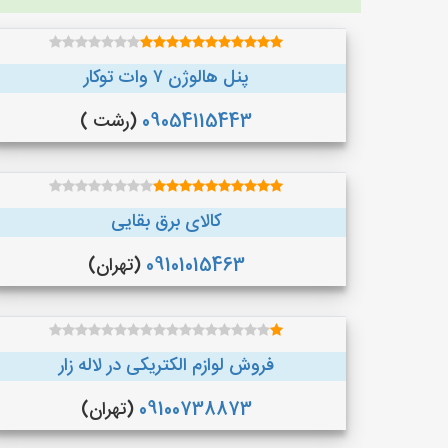
پنل هالوژن ۷ وات توکار
09054115443
(رشت )
کالای برق بقایی
09101015463
(تهران)
فروش لوازم الکتریکی در لاله زار
09100738873
(تهران)