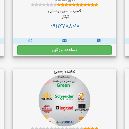
لامپ و سایر روشنایی
گرگان
09112788010
مشاهده پروفایل
نماینده رسمی