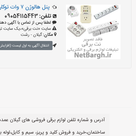
پنل هالوژن ۷ وات توکار
تلفن:
09054115443
لطفا پس از تماس با آگهی دهنده بگوی
سایت «نت برقی»،یک سایت تبلیغ
مکان:
گیلان - رشت
انتقال آگهی به اول لیست (افزایش 
آدرس و شماره تلفن لوازم برقی فروشی های گیلان عمده فر
ساختمان،خرید و فروش کلید و پریز، سیم و کابل،لوله ب