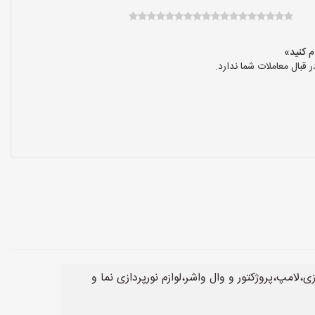
بال معاملات شما ندارد.
،لامپ،پروژکتور و وال واشر،لوازم نورپردازی نما و