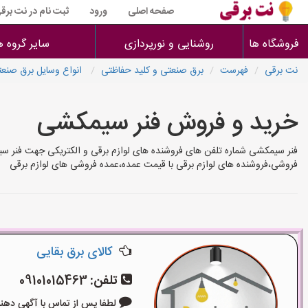
صفحه اصلی
ورود
ثبت نام در نت برق
فروشگاه ها
روشنایی و نورپردازی
سایر گروه ه
نت برقی
فهرست
برق صنعتی و کلید حفاظتی
انواع وسایل برق صنعت
خرید و فروش فنر سیمکشی
فنر سیمکشی شماره تلفن های فروشنده های لوازم برقی و الکتریکی جهت فنر سیم
فروشی،فروشنده های لوازم برقی با قیمت عمده،عمده فروشی های لوازم برقی
کالای برق بقایی
تلفن:
09101015463
لطفا پس از تماس با آگهی دهنده بگوی