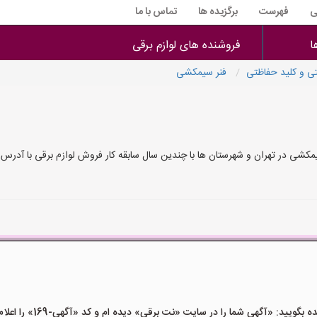
ی
فهرست
برگزیده ها
تماس با ما
ا
فروشنده های لوازم برقی
ی و کلید حفاظتی
فنر سیمکشی
کشی در تهران و شهرستان ها با چندین سال سابقه کار فروش لوازم برقی با آدرس و
ید: «آگهی شما را در سایت «نت برقی» دیده ام و کد «آگهی-169» را اعلام کنید»