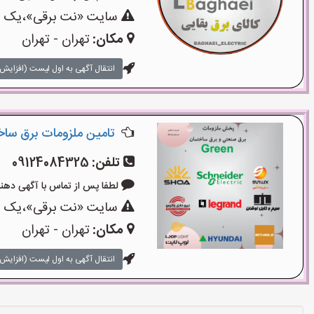
سایت «نت برقی»،یک سای
مکان:
تهران - تهران
انتقال آگهی به اول لیست (افزایش 
تامین ملزومات برق سا
تلفن:
09124084325
لطفا پس از تماس با آگهی دهنده بگوی
سایت «نت برقی»،یک سای
مکان:
تهران - تهران
انتقال آگهی به اول لیست (افزایش 