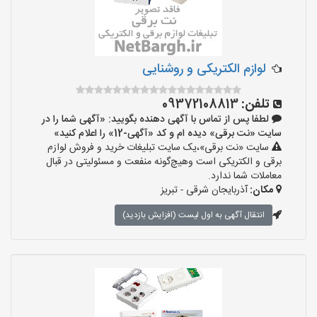
لوازم الکتریکی و روشنایی
تلفن:
09372108813
لطفا پس از تماس با آگهی دهنده بگویید: «آگهی شما را در
سایت «نت برقی» دیده ام و کد «آگهی-12» را اعلام کنید»
سایت «نت برقی»،یک سایت تبلیغات خرید و فروش لوازم
برقی و الکتریکی است وهیچ‌گونه منفعت و مسئولیتی در قبال
معاملات شما ندارد.
مکان:
آذربایجان شرقی - تبریز
انتقال آگهی به اول لیست (افزایش بازدید)