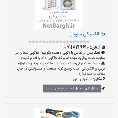
الکتریکی سوردار
تلفن:
09118219610
لطفا پس از تماس با آگهی دهنده بگویید: «آگهی شما را در
سایت «نت برقی» دیده ام و کد «آگهی-11» را اعلام کنید»
سایت «نت برقی»،یک سایت تبلیغات خرید و فروش لوازم
برقی و الکتریکی است وهیچ‌گونه منفعت و مسئولیتی در قبال
معاملات شما ندارد.
مکان:
مازندران - نور
انتقال آگهی به اول لیست (افزایش بازدید)