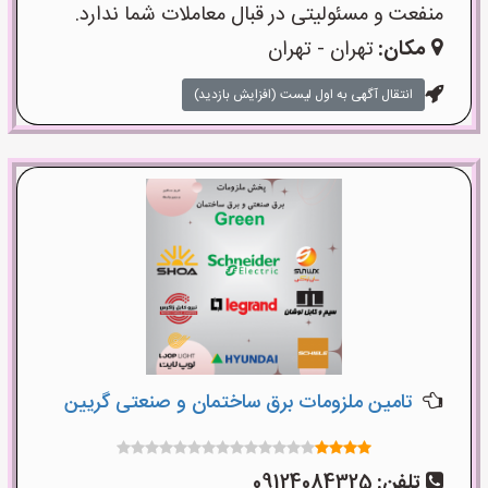
منفعت و مسئولیتی در قبال معاملات شما ندارد.
مکان:
تهران - تهران
انتقال آگهی به اول لیست (افزایش بازدید)
تامین ملزومات برق ساختمان و صنعتی گریین
تلفن:
09124084325