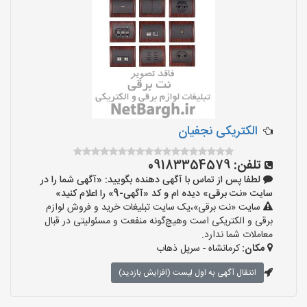
الکتریکی نجفیان
تلفن:
09183354579
لطفا پس از تماس با آگهی دهنده بگویید: «آگهی شما را در
سایت «نت برقی» دیده ام و کد «آگهی-9» را اعلام کنید»
سایت «نت برقی»،یک سایت تبلیغات خرید و فروش لوازم
برقی و الکتریکی است وهیچ‌گونه منفعت و مسئولیتی در قبال
معاملات شما ندارد.
مکان:
کرمانشاه - سرپل ذهاب
انتقال آگهی به اول لیست (افزایش بازدید)