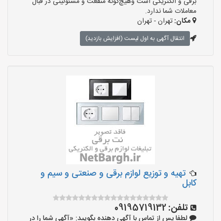
برقی و الکتریکی است وهیچ‌گونه منفعت و مسئولیتی در قبال
معاملات شما ندارد.
مکان:
تهران - تهران
انتقال آگهی به اول لیست (افزایش بازدید)
تهیه و توزیع لوازم برقی و صنعتی و سیم و
کابل
تلفن:
09195719132
لطفا پس از تماس با آگهی دهنده بگویید: «آگهی شما را در