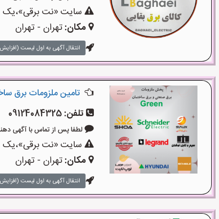
سایت «نت برقی»،یک سای
مکان:
تهران - تهران
انتقال آگهی به اول لیست (افزایش 
تامین ملزومات برق سا
تلفن:
09124084325
لطفا پس از تماس با آگهی دهنده بگوی
سایت «نت برقی»،یک سای
مکان:
تهران - تهران
انتقال آگهی به اول لیست (افزایش 