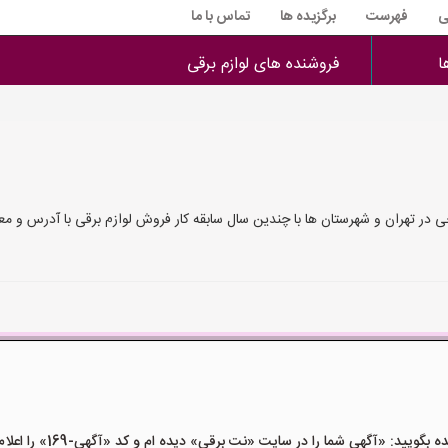
ی
فهرست
برگزیده ها
تماس با ما
ا
فروشنده های لوازم برقی
 در تهران و شهرستان ها با چندین سال سابقه کار فروش لوازم برقی با آدرس و مع
ید: «آگهی شما را در سایت «نت برقی» دیده ام و کد «آگهی-169» را اعلام کنید»