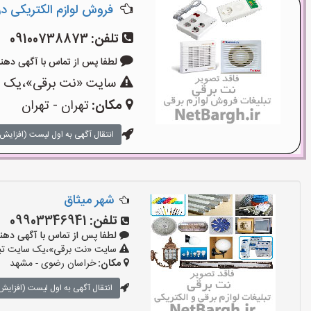
فروش لوازم الکتریکی در ل
تلفن:
09100738873
لطفا پس از تماس با آگهی دهنده بگوی
سایت «نت برقی»،یک سای
مکان:
تهران - تهران
انتقال آگهی به اول لیست (افزایش 
شهر میثاق
تلفن:
09903346941
لطفا پس از تماس با آگهی دهنده بگوی
سایت «نت برقی»،یک سایت تبلیغ
مکان:
خراسان رضوی - مشهد
انتقال آگهی به اول لیست (افزایش 