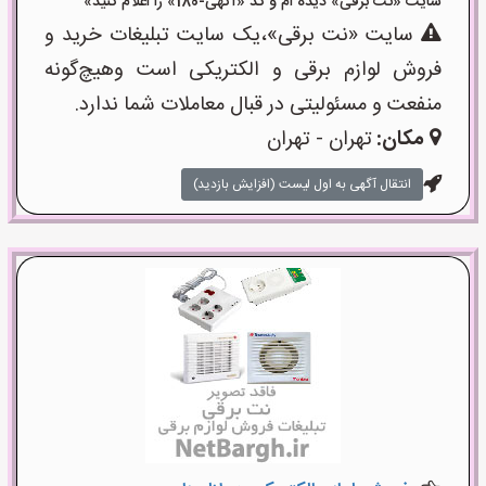
سایت «نت برقی» دیده ام و کد «آگهی-180» را اعلام کنید»
سایت «نت برقی»،یک سایت تبلیغات خرید و
فروش لوازم برقی و الکتریکی است وهیچ‌گونه
منفعت و مسئولیتی در قبال معاملات شما ندارد.
مکان:
تهران - تهران
انتقال آگهی به اول لیست (افزایش بازدید)