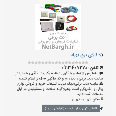
کالای برق بهزاد
تلفن:
09121407270
لطفا پس از تماس با آگهی دهنده بگویید: «آگهی شما را در
سایت «نت برقی» دیده ام و کد «آگهی-40» را اعلام کنید»
سایت «نت برقی»،یک سایت تبلیغات خرید و فروش لوازم
برقی و الکتریکی است وهیچ‌گونه منفعت و مسئولیتی در قبال
معاملات شما ندارد.
مکان:
تهران - تهران
انتقال آگهی به اول لیست (افزایش بازدید)