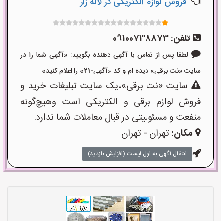
فروش لوازم الکتریکی در لاله زار
تلفن:
09100738873
لطفا پس از تماس با آگهی دهنده بگویید: «آگهی شما را در
سایت «نت برقی» دیده ام و کد «آگهی-21» را اعلام کنید»
سایت «نت برقی»،یک سایت تبلیغات خرید و
فروش لوازم برقی و الکتریکی است وهیچ‌گونه
منفعت و مسئولیتی در قبال معاملات شما ندارد.
مکان:
تهران - تهران
انتقال آگهی به اول لیست (افزایش بازدید)