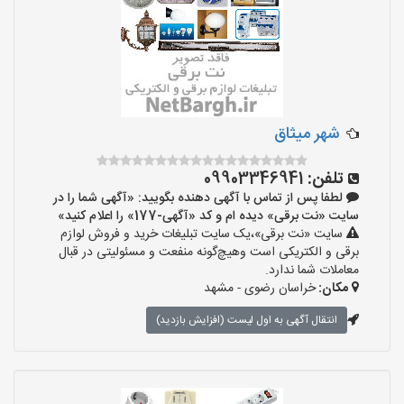
شهر میثاق
تلفن:
09903346941
لطفا پس از تماس با آگهی دهنده بگویید: «آگهی شما را در
سایت «نت برقی» دیده ام و کد «آگهی-177» را اعلام کنید»
سایت «نت برقی»،یک سایت تبلیغات خرید و فروش لوازم
برقی و الکتریکی است وهیچ‌گونه منفعت و مسئولیتی در قبال
معاملات شما ندارد.
مکان:
خراسان رضوی - مشهد
انتقال آگهی به اول لیست (افزایش بازدید)