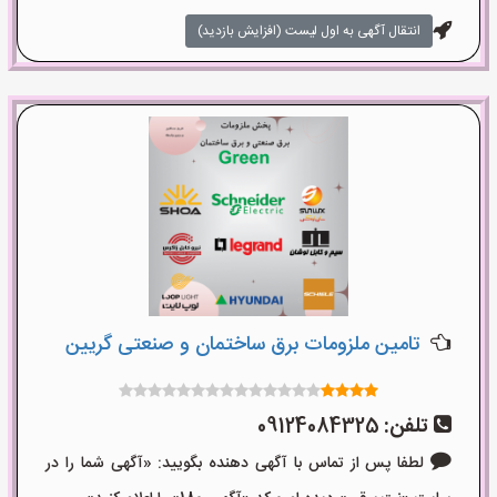
انتقال آگهی به اول لیست (افزایش بازدید)
تامین ملزومات برق ساختمان و صنعتی گریین
تلفن:
09124084325
لطفا پس از تماس با آگهی دهنده بگویید: «آگهی شما را در