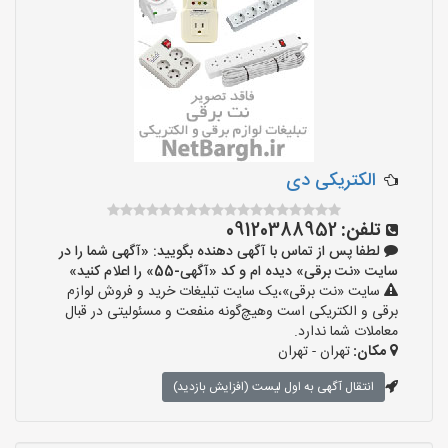
الکتریکی دی
تلفن:
09120388952
لطفا پس از تماس با آگهی دهنده بگویید: «آگهی شما را در
سایت «نت برقی» دیده ام و کد «آگهی-55» را اعلام کنید»
سایت «نت برقی»،یک سایت تبلیغات خرید و فروش لوازم
برقی و الکتریکی است وهیچ‌گونه منفعت و مسئولیتی در قبال
معاملات شما ندارد.
مکان:
تهران - تهران
انتقال آگهی به اول لیست (افزایش بازدید)