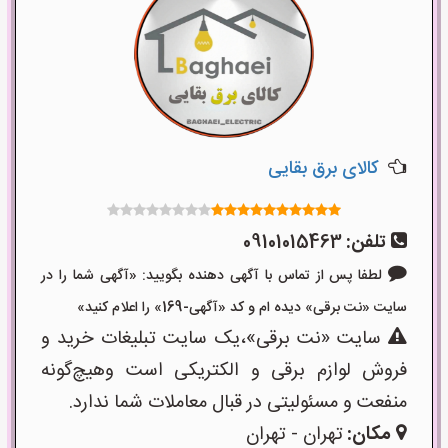
کالای برق بقایی
تلفن:
09101015463
لطفا پس از تماس با آگهی دهنده بگویید: «آگهی شما را در
سایت «نت برقی» دیده ام و کد «آگهی-169» را اعلام کنید»
سایت «نت برقی»،یک سایت تبلیغات خرید و
فروش لوازم برقی و الکتریکی است وهیچ‌گونه
منفعت و مسئولیتی در قبال معاملات شما ندارد.
مکان:
تهران - تهران