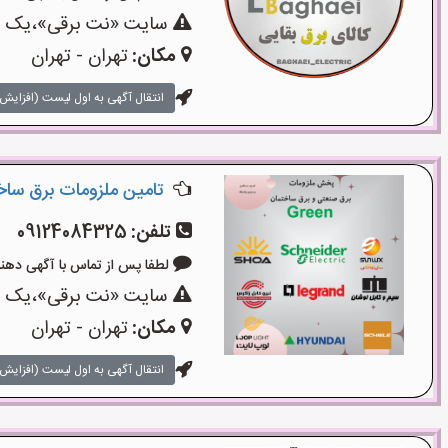
سایت «نت برقی»،یک سای
مکان:
تهران - تهران
انتقال آگهی به اول لیست (افزایش 
تامین ملزومات برق سا
تلفن:
09124084325
لطفا پس از تماس با آگهی دهنده بگوی
سایت «نت برقی»،یک سای
مکان:
تهران - تهران
انتقال آگهی به اول لیست (افزایش 