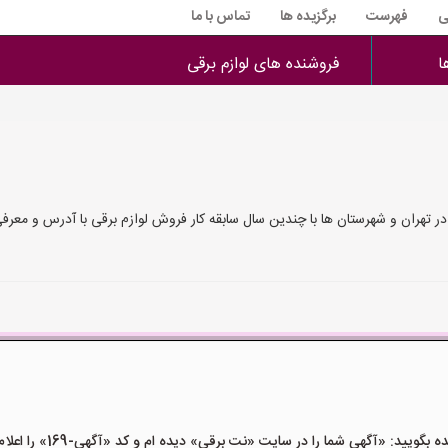
ی
فهرست
برگزیده ها
تماس با ما
ا
فروشنده های لوازم برقی
در تهران و شهرستان ها با چندین سال سابقه کار فروش لوازم برقی با آدرس و معرف
ید: «آگهی شما را در سایت «نت برقی» دیده ام و کد «آگهی-169» را اعلام کنید»