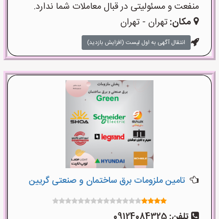
منفعت و مسئولیتی در قبال معاملات شما ندارد.
مکان:
تهران - تهران
انتقال آگهی به اول لیست (افزایش بازدید)
تامین ملزومات برق ساختمان و صنعتی گریین
تلفن:
09124084325