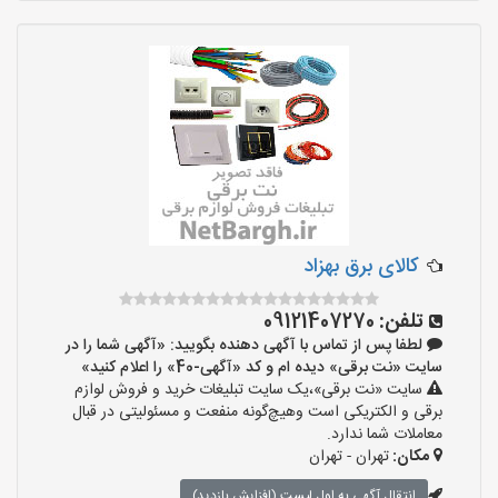
کالای برق بهزاد
تلفن:
09121407270
لطفا پس از تماس با آگهی دهنده بگویید: «آگهی شما را در
سایت «نت برقی» دیده ام و کد «آگهی-40» را اعلام کنید»
سایت «نت برقی»،یک سایت تبلیغات خرید و فروش لوازم
برقی و الکتریکی است وهیچ‌گونه منفعت و مسئولیتی در قبال
معاملات شما ندارد.
مکان:
تهران - تهران
انتقال آگهی به اول لیست (افزایش بازدید)