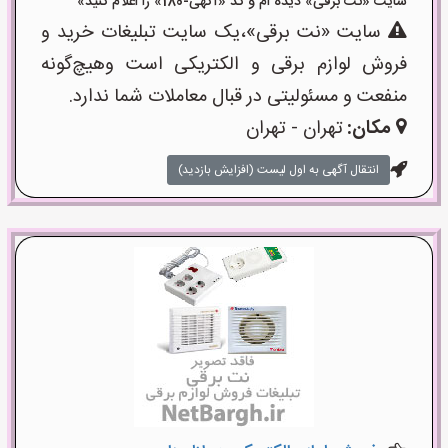
سایت «نت برقی» دیده ام و کد «آگهی-180» را اعلام کنید»
سایت «نت برقی»،یک سایت تبلیغات خرید و
فروش لوازم برقی و الکتریکی است وهیچ‌گونه
منفعت و مسئولیتی در قبال معاملات شما ندارد.
مکان:
تهران - تهران
انتقال آگهی به اول لیست (افزایش بازدید)