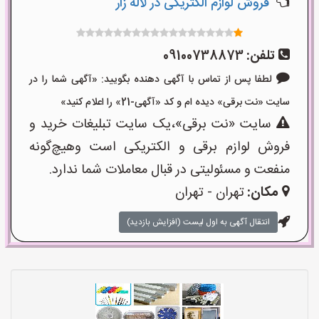
فروش لوازم الکتریکی در لاله زار
تلفن:
09100738873
لطفا پس از تماس با آگهی دهنده بگویید: «آگهی شما را در
سایت «نت برقی» دیده ام و کد «آگهی-21» را اعلام کنید»
سایت «نت برقی»،یک سایت تبلیغات خرید و
فروش لوازم برقی و الکتریکی است وهیچ‌گونه
منفعت و مسئولیتی در قبال معاملات شما ندارد.
مکان:
تهران - تهران
انتقال آگهی به اول لیست (افزایش بازدید)