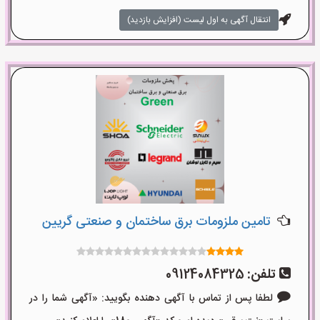
انتقال آگهی به اول لیست (افزایش بازدید)
تامین ملزومات برق ساختمان و صنعتی گریین
تلفن:
09124084325
لطفا پس از تماس با آگهی دهنده بگویید: «آگهی شما را در