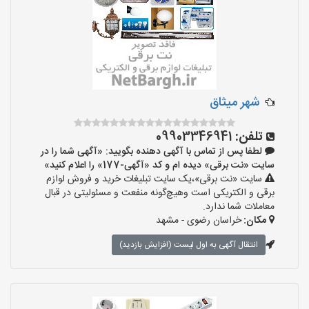
شهر میثاق
تلفن:
09903346941
لطفا پس از تماس با آگهی دهنده بگویید: «آگهی شما را در
سایت «نت برقی» دیده ام و کد «آگهی-177» را اعلام کنید»
سایت «نت برقی»،یک سایت تبلیغات خرید و فروش لوازم
برقی و الکتریکی است وهیچ‌گونه منفعت و مسئولیتی در قبال
معاملات شما ندارد.
مکان:
خراسان رضوی - مشهد
انتقال آگهی به اول لیست (افزایش بازدید)