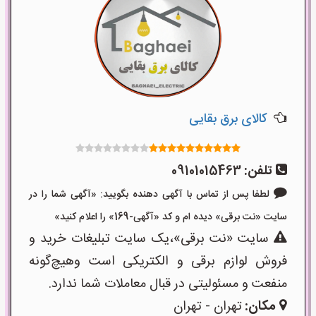
کالای برق بقایی
تلفن:
09101015463
لطفا پس از تماس با آگهی دهنده بگویید: «آگهی شما را در
سایت «نت برقی» دیده ام و کد «آگهی-169» را اعلام کنید»
سایت «نت برقی»،یک سایت تبلیغات خرید و
فروش لوازم برقی و الکتریکی است وهیچ‌گونه
منفعت و مسئولیتی در قبال معاملات شما ندارد.
مکان:
تهران - تهران