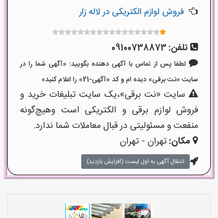
فروش لوازم الکتریکی در لاله زار
تلفن:
09100738873
لطفا پس از تماس با آگهی دهنده بگویید: «آگهی شما را در
سایت «نت برقی» دیده ام و کد «آگهی-21» را اعلام کنید»
سایت «نت برقی»،یک سایت تبلیغات خرید و
فروش لوازم برقی و الکتریکی است وهیچ‌گونه
منفعت و مسئولیتی در قبال معاملات شما ندارد.
مکان:
تهران - تهران
انتقال آگهی به اول لیست (افزایش بازدید)