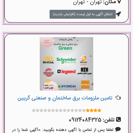
مکان:
تهران - تهران
انتقال آگهی به اول لیست (افزایش بازدید)
تامین ملزومات برق ساختمان و صنعتی گریین
تلفن:
09124084325
لطفا پس از تماس با آگهی دهنده بگویید: «آگهی شما را در