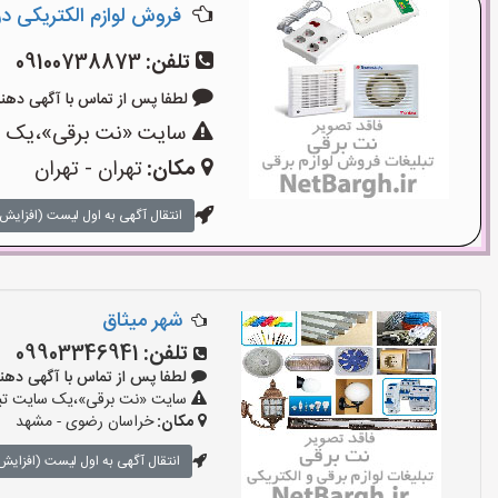
فروش لوازم الکتریکی در ل
تلفن:
09100738873
لطفا پس از تماس با آگهی دهنده بگوی
سایت «نت برقی»،یک سای
مکان:
تهران - تهران
انتقال آگهی به اول لیست (افزایش 
شهر میثاق
تلفن:
09903346941
لطفا پس از تماس با آگهی دهنده بگوی
سایت «نت برقی»،یک سایت تبلیغ
مکان:
خراسان رضوی - مشهد
انتقال آگهی به اول لیست (افزایش 