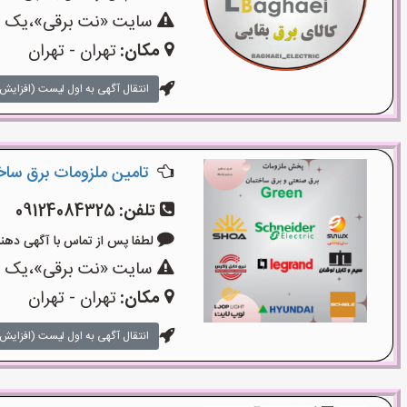
سایت «نت برقی»،یک سای
مکان:
تهران - تهران
انتقال آگهی به اول لیست (افزایش 
تامین ملزومات برق سا
تلفن:
09124084325
لطفا پس از تماس با آگهی دهنده بگوی
سایت «نت برقی»،یک سای
مکان:
تهران - تهران
انتقال آگهی به اول لیست (افزایش 