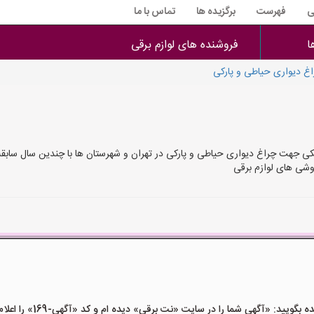
ی
فهرست
برگزیده ها
تماس با ما
ا
فروشنده های لوازم برقی
غ دیواری حیاطی و پارکی
یکی جهت چراغ دیواری حیاطی و پارکی در تهران و شهرستان ها با چندین سال سابقه
وشی های لوازم برقی
ید: «آگهی شما را در سایت «نت برقی» دیده ام و کد «آگهی-169» را اعلام کنید»