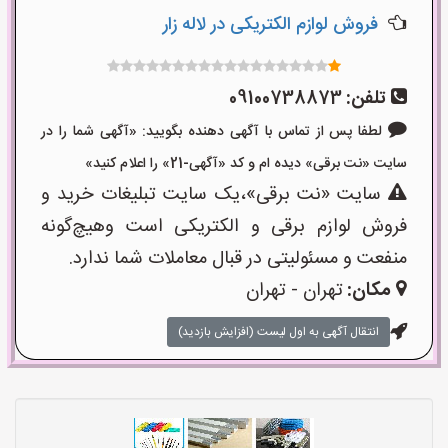
فروش لوازم الکتریکی در لاله زار
تلفن:
09100738873
لطفا پس از تماس با آگهی دهنده بگویید: «آگهی شما را در
سایت «نت برقی» دیده ام و کد «آگهی-21» را اعلام کنید»
سایت «نت برقی»،یک سایت تبلیغات خرید و
فروش لوازم برقی و الکتریکی است وهیچ‌گونه
منفعت و مسئولیتی در قبال معاملات شما ندارد.
مکان:
تهران - تهران
انتقال آگهی به اول لیست (افزایش بازدید)