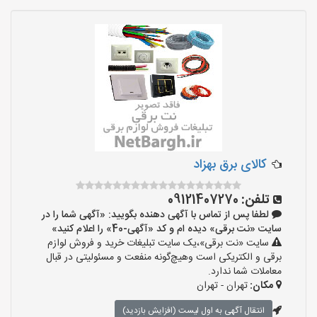
کالای برق بهزاد
تلفن:
09121407270
لطفا پس از تماس با آگهی دهنده بگویید: «آگهی شما را در
سایت «نت برقی» دیده ام و کد «آگهی-40» را اعلام کنید»
سایت «نت برقی»،یک سایت تبلیغات خرید و فروش لوازم
برقی و الکتریکی است وهیچ‌گونه منفعت و مسئولیتی در قبال
معاملات شما ندارد.
مکان:
تهران - تهران
انتقال آگهی به اول لیست (افزایش بازدید)