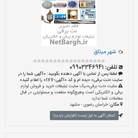
شهر میثاق
تلفن:
09903346941
لطفا پس از تماس با آگهی دهنده بگویید: «آگهی شما را در
سایت «نت برقی» دیده ام و کد «آگهی-177» را اعلام کنید»
سایت «نت برقی»،یک سایت تبلیغات خرید و فروش لوازم
برقی و الکتریکی است وهیچ‌گونه منفعت و مسئولیتی در قبال
معاملات شما ندارد.
مکان:
خراسان رضوی - مشهد
انتقال آگهی به اول لیست (افزایش بازدید)