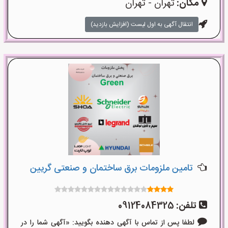
مکان:
تهران - تهران
انتقال آگهی به اول لیست (افزایش بازدید)
تامین ملزومات برق ساختمان و صنعتی گریین
تلفن:
09124084325
لطفا پس از تماس با آگهی دهنده بگویید: «آگهی شما را در