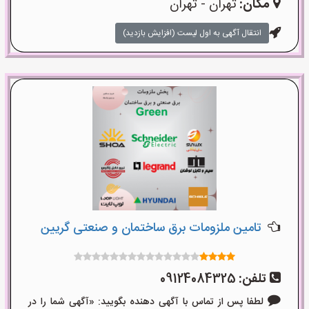
مکان:
تهران - تهران
انتقال آگهی به اول لیست (افزایش بازدید)
تامین ملزومات برق ساختمان و صنعتی گریین
تلفن:
09124084325
لطفا پس از تماس با آگهی دهنده بگویید: «آگهی شما را در