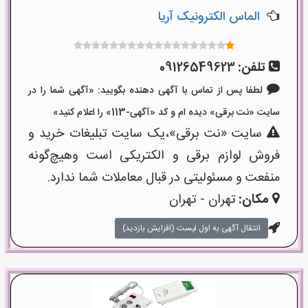
الماس الکترونیک آریا
تلفن:
09126549623
لطفا پس از تماس با آگهی دهنده بگویید: «آگهی شما را در
سایت «نت برقی» دیده ام و کد «آگهی-113» را اعلام کنید»
سایت «نت برقی»،یک سایت تبلیغات خرید و
فروش لوازم برقی و الکتریکی است وهیچ‌گونه
منفعت و مسئولیتی در قبال معاملات شما ندارد.
مکان:
تهران - تهران
انتقال آگهی به اول لیست (افزایش بازدید)