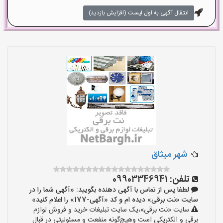
انتقال آگهی به اول لیست (افزایش بازدید)
شهر میثاق
تلفن:
09903346941
لطفا پس از تماس با آگهی دهنده بگویید: «آگهی شما را در
سایت «نت برقی» دیده ام و کد «آگهی-177» را اعلام کنید»
سایت «نت برقی»،یک سایت تبلیغات خرید و فروش لوازم
برقی و الکتریکی است وهیچ‌گونه منفعت و مسئولیتی در قبال