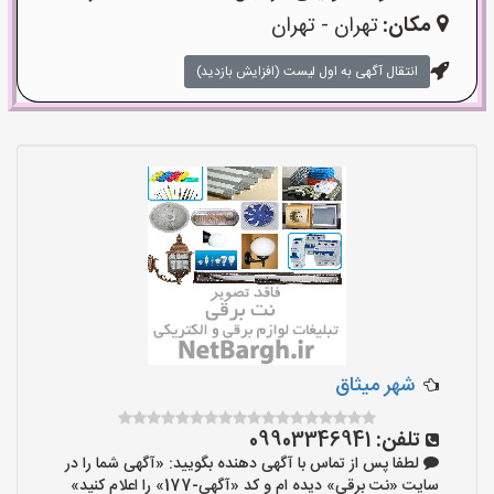
مکان:
تهران - تهران
انتقال آگهی به اول لیست (افزایش بازدید)
شهر میثاق
تلفن:
09903346941
لطفا پس از تماس با آگهی دهنده بگویید: «آگهی شما را در
سایت «نت برقی» دیده ام و کد «آگهی-177» را اعلام کنید»