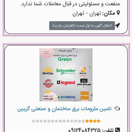
منفعت و مسئولیتی در قبال معاملات شما ندارد.
مکان:
تهران - تهران
انتقال آگهی به اول لیست (افزایش بازدید)
تامین ملزومات برق ساختمان و صنعتی گریین
تلفن:
09124084325