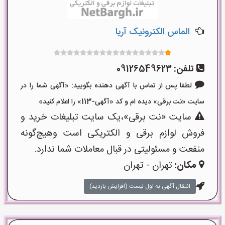
الماس الکترونیک آریا
تلفن:
09126549623
لطفا پس از تماس با آگهی دهنده بگویید: «آگهی شما را در
سایت «نت برقی» دیده ام و کد «آگهی-113» را اعلام کنید»
سایت «نت برقی»،یک سایت تبلیغات خرید و
فروش لوازم برقی و الکتریکی است وهیچ‌گونه
منفعت و مسئولیتی در قبال معاملات شما ندارد.
مکان:
تهران - تهران
انتقال آگهی به اول لیست (افزایش بازدید)