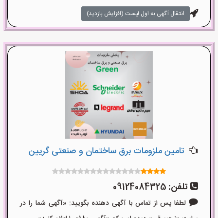
انتقال آگهی به اول لیست (افزایش بازدید)
تامین ملزومات برق ساختمان و صنعتی گریین
تلفن:
09124084325
لطفا پس از تماس با آگهی دهنده بگویید: «آگهی شما را در