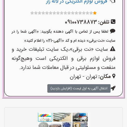
فروش لوازم الکتریکی در لاله زار
تلفن:
09100738873
لطفا پس از تماس با آگهی دهنده بگویید: «آگهی شما را در
سایت «نت برقی» دیده ام و کد «آگهی-21» را اعلام کنید»
سایت «نت برقی»،یک سایت تبلیغات خرید و
فروش لوازم برقی و الکتریکی است وهیچ‌گونه
منفعت و مسئولیتی در قبال معاملات شما ندارد.
مکان:
تهران - تهران
انتقال آگهی به اول لیست (افزایش بازدید)