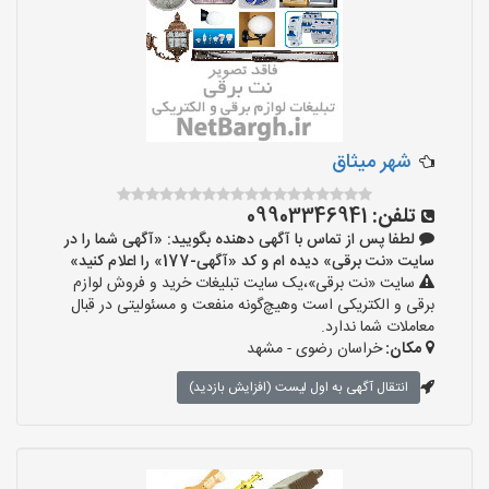
شهر میثاق
تلفن:
09903346941
لطفا پس از تماس با آگهی دهنده بگویید: «آگهی شما را در
سایت «نت برقی» دیده ام و کد «آگهی-177» را اعلام کنید»
سایت «نت برقی»،یک سایت تبلیغات خرید و فروش لوازم
برقی و الکتریکی است وهیچ‌گونه منفعت و مسئولیتی در قبال
معاملات شما ندارد.
مکان:
خراسان رضوی - مشهد
انتقال آگهی به اول لیست (افزایش بازدید)