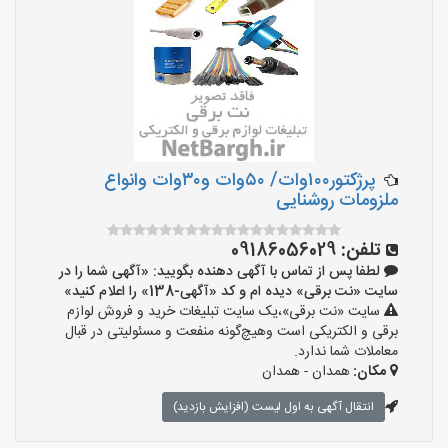
پرژکتور۱۰۰وات/ ۵۰وات و۳۰وات وانواع
ملزومات روشنایی
تلفن:
09186056029
لطفا پس از تماس با آگهی دهنده بگویید: «آگهی شما را در
سایت «نت برقی» دیده ام و کد «آگهی-138» را اعلام کنید»
سایت «نت برقی»،یک سایت تبلیغات خرید و فروش لوازم
برقی و الکتریکی است وهیچ‌گونه منفعت و مسئولیتی در قبال
معاملات شما ندارد.
مکان:
همدان - همدان
انتقال آگهی به اول لیست (افزایش بازدید)