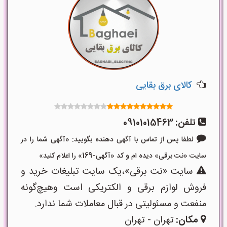
کالای برق بقایی
تلفن:
09101015463
لطفا پس از تماس با آگهی دهنده بگویید: «آگهی شما را در
سایت «نت برقی» دیده ام و کد «آگهی-169» را اعلام کنید»
سایت «نت برقی»،یک سایت تبلیغات خرید و
فروش لوازم برقی و الکتریکی است وهیچ‌گونه
منفعت و مسئولیتی در قبال معاملات شما ندارد.
مکان:
تهران - تهران