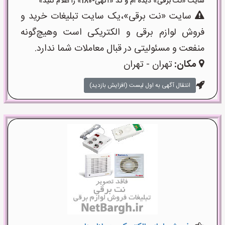
سایت «نت برقی» دیده ام و کد «آگهی-180» را اعلام کنید»
سایت «نت برقی»،یک سایت تبلیغات خرید و
فروش لوازم برقی و الکتریکی است وهیچ‌گونه
منفعت و مسئولیتی در قبال معاملات شما ندارد.
مکان:
تهران - تهران
انتقال آگهی به اول لیست (افزایش بازدید)