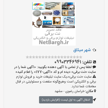
شهر میثاق
تلفن:
09903346941
لطفا پس از تماس با آگهی دهنده بگویید: «آگهی شما را در
سایت «نت برقی» دیده ام و کد «آگهی-177» را اعلام کنید»
سایت «نت برقی»،یک سایت تبلیغات خرید و فروش لوازم
برقی و الکتریکی است وهیچ‌گونه منفعت و مسئولیتی در قبال
معاملات شما ندارد.
مکان:
خراسان رضوی - مشهد
انتقال آگهی به اول لیست (افزایش بازدید)