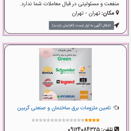
منفعت و مسئولیتی در قبال معاملات شما ندارد.
مکان:
تهران - تهران
انتقال آگهی به اول لیست (افزایش بازدید)
تامین ملزومات برق ساختمان و صنعتی گریین
تلفن:
09124084325