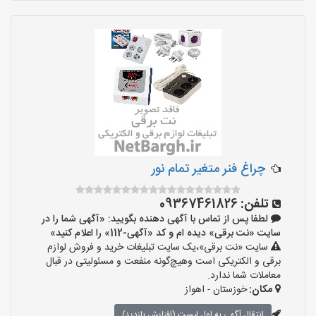
چراغ فنر متغیر تمام نور
تلفن:
09367461826
لطفا پس از تماس با آگهی دهنده بگویید: «آگهی شما را در
سایت «نت برقی» دیده ام و کد «آگهی-112» را اعلام کنید»
سایت «نت برقی»،یک سایت تبلیغات خرید و فروش لوازم
برقی و الکتریکی است وهیچ‌گونه منفعت و مسئولیتی در قبال
معاملات شما ندارد.
مکان:
خوزستان - اهواز
انتقال آگهی به اول لیست (افزایش بازدید)