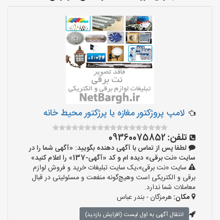
لامپ پروژکتور مغازه یا پرژکتور محیط خانه
تلفن:
09360075852
لطفا پس از تماس با آگهی دهنده بگویید: «آگهی شما را در
سایت «نت برقی» دیده ام و کد «آگهی-137» را اعلام کنید»
سایت «نت برقی»،یک سایت تبلیغات خرید و فروش لوازم
برقی و الکتریکی است وهیچ‌گونه منفعت و مسئولیتی در قبال
معاملات شما ندارد.
مکان:
هرمزگان - بندر عباس
انتقال آگهی به اول لیست (افزایش بازدید)