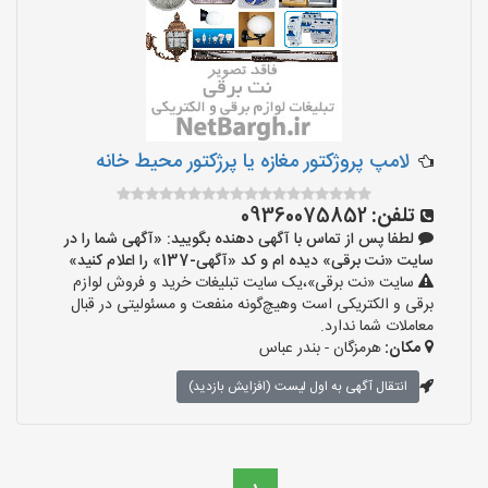
لامپ پروژکتور مغازه یا پرژکتور محیط خانه
تلفن:
09360075852
لطفا پس از تماس با آگهی دهنده بگویید: «آگهی شما را در
سایت «نت برقی» دیده ام و کد «آگهی-137» را اعلام کنید»
سایت «نت برقی»،یک سایت تبلیغات خرید و فروش لوازم
برقی و الکتریکی است وهیچ‌گونه منفعت و مسئولیتی در قبال
معاملات شما ندارد.
مکان:
هرمزگان - بندر عباس
انتقال آگهی به اول لیست (افزایش بازدید)