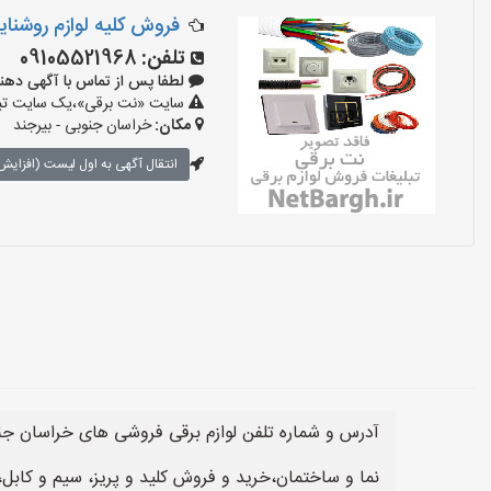
فروش کلیه لوازم روشنا
تلفن:
09105521968
لطفا پس از تماس با آگهی دهنده بگوی
سایت «نت برقی»،یک سایت تبلیغ
مکان:
خراسان جنوبی - بیرجند
انتقال آگهی به اول لیست (افزایش 
آدرس و شماره تلفن لوازم برقی فروشی های خراسان جنوبی
نما و ساختمان،خرید و فروش کلید و پریز، سیم و کابل،ل