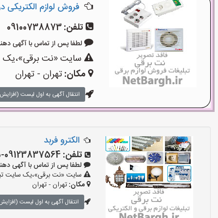
فروش لوازم الکتریکی در ل
تلفن:
09100738873
لطفا پس از تماس با آگهی دهنده بگوی
سایت «نت برقی»،یک سای
مکان:
تهران - تهران
انتقال آگهی به اول لیست (افزایش 
الکترو فربد
تلفن:
09123837564-02133938115
لطفا پس از تماس با آگهی دهنده بگو
سایت «نت برقی»،یک سایت تبلیغ
مکان:
تهران - تهران
انتقال آگهی به اول لیست (افزایش 