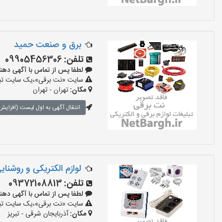
برق و صنعت حمید
تلفن:
09905456306
لطفا پس از تماس با آگهی دهنده بگو
سایت «نت برقی»،یک سایت تبلیغ
مکان:
تهران - تهران
انتقال آگهی به اول لیست (افزایش 
لوازم الکتریکی و روشنای
تلفن:
09372108813
لطفا پس از تماس با آگهی دهنده بگو
سایت «نت برقی»،یک سایت تبلیغ
مکان:
آذربایجان شرقی - تبریز