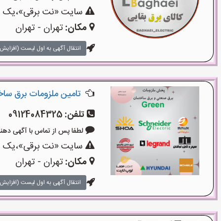
سایت «نت برقی»،یک سای
مکان:
تهران - تهران
انتقال آگهی به اول لیست (افزایش 
تامین ملزومات برق سا
تلفن:
09124084325
لطفا پس از تماس با آگهی دهنده بگوی
سایت «نت برقی»،یک سای
مکان:
تهران - تهران
انتقال آگهی به اول لیست (افزایش 