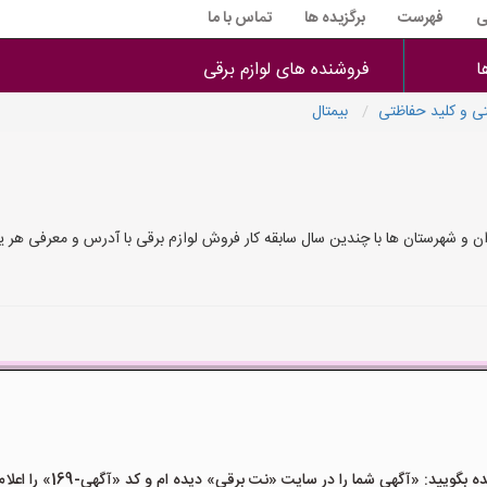
ی
فهرست
برگزیده ها
تماس با ما
ا
فروشنده های لوازم برقی
ی و کلید حفاظتی
بیمتال
ران و شهرستان ها با چندین سال سابقه کار فروش لوازم برقی با آدرس و معرفی هر
ید: «آگهی شما را در سایت «نت برقی» دیده ام و کد «آگهی-169» را اعلام کنید»