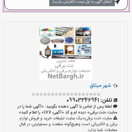
انتقال آگهی به اول لیست (افزایش بازدید)
شهر میثاق
تلفن:
09903346941
لطفا پس از تماس با آگهی دهنده بگویید: «آگهی شما را در
سایت «نت برقی» دیده ام و کد «آگهی-177» را اعلام کنید»
سایت «نت برقی»،یک سایت تبلیغات خرید و فروش لوازم
برقی و الکتریکی است وهیچ‌گونه منفعت و مسئولیتی در قبال
معاملات شما ندارد.