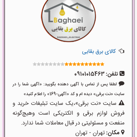
کالای برق بقایی
تلفن:
09101015463
لطفا پس از تماس با آگهی دهنده بگویید: «آگهی شما را در
سایت «نت برقی» دیده ام و کد «آگهی-169» را اعلام کنید»
سایت «نت برقی»،یک سایت تبلیغات خرید و
فروش لوازم برقی و الکتریکی است وهیچ‌گونه
منفعت و مسئولیتی در قبال معاملات شما ندارد.
مکان:
تهران - تهران