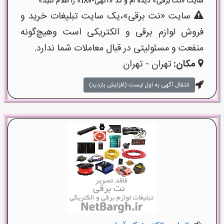
سایت «نت برقی» دیده ام و کد «آگهی-180» را اعلام کنید»
سایت «نت برقی»،یک سایت تبلیغات خرید و
فروش لوازم برقی و الکتریکی است وهیچ‌گونه
منفعت و مسئولیتی در قبال معاملات شما ندارد.
مکان:
تهران - تهران
انتقال آگهی به اول لیست (افزایش بازدید)