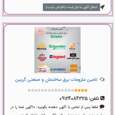
انتقال آگهی به اول لیست (افزایش بازدید)
تامین ملزومات برق ساختمان و صنعتی گریین
تلفن:
09124084325
لطفا پس از تماس با آگهی دهنده بگویید: «آگهی شما را در