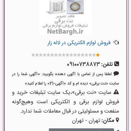
فروش لوازم الکتریکی در لاله زار
تلفن:
09100738873
لطفا پس از تماس با آگهی دهنده بگویید: «آگهی شما را در
سایت «نت برقی» دیده ام و کد «آگهی-21» را اعلام کنید»
سایت «نت برقی»،یک سایت تبلیغات خرید و
فروش لوازم برقی و الکتریکی است وهیچ‌گونه
منفعت و مسئولیتی در قبال معاملات شما ندارد.
مکان:
تهران - تهران