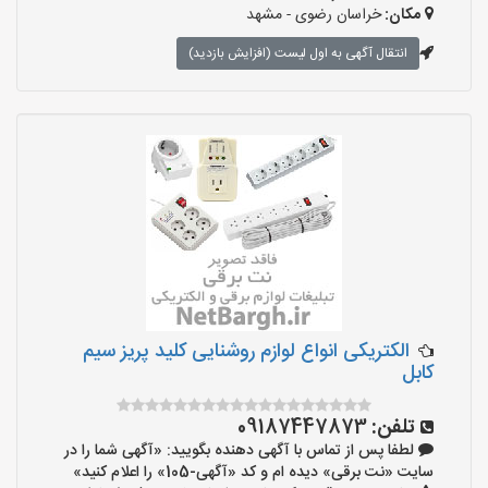
مکان:
خراسان رضوی - مشهد
انتقال آگهی به اول لیست (افزایش بازدید)
الکتریکی انواع لوازم روشنایی کلید پریز سیم
کابل
تلفن:
09187447873
لطفا پس از تماس با آگهی دهنده بگویید: «آگهی شما را در
سایت «نت برقی» دیده ام و کد «آگهی-105» را اعلام کنید»