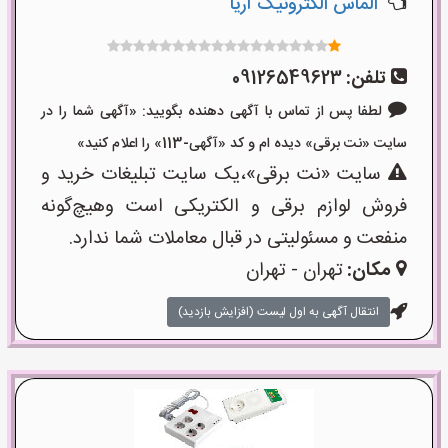
الماس الکترونیک آریا
تلفن:
09126549623
لطفا پس از تماس با آگهی دهنده بگویید: «آگهی شما را در
سایت «نت برقی» دیده ام و کد «آگهی-113» را اعلام کنید»
سایت «نت برقی»،یک سایت تبلیغات خرید و
فروش لوازم برقی و الکتریکی است وهیچ‌گونه
منفعت و مسئولیتی در قبال معاملات شما ندارد.
مکان:
تهران - تهران
انتقال آگهی به اول لیست (افزایش بازدید)