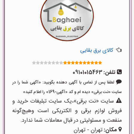
کالای برق بقایی
تلفن:
09101015463
لطفا پس از تماس با آگهی دهنده بگویید: «آگهی شما را در
سایت «نت برقی» دیده ام و کد «آگهی-169» را اعلام کنید»
سایت «نت برقی»،یک سایت تبلیغات خرید و
فروش لوازم برقی و الکتریکی است وهیچ‌گونه
منفعت و مسئولیتی در قبال معاملات شما ندارد.
مکان:
تهران - تهران