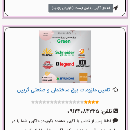
انتقال آگهی به اول لیست (افزایش بازدید)
تامین ملزومات برق ساختمان و صنعتی گریین
تلفن:
09124084325
لطفا پس از تماس با آگهی دهنده بگویید: «آگهی شما را در