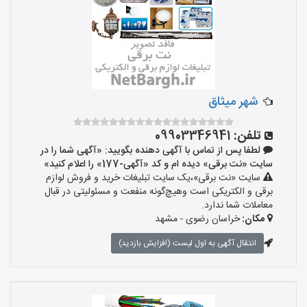
شهر میثاق
تلفن:
09903346941
لطفا پس از تماس با آگهی دهنده بگویید: «آگهی شما را در
سایت «نت برقی» دیده ام و کد «آگهی-177» را اعلام کنید»
سایت «نت برقی»،یک سایت تبلیغات خرید و فروش لوازم
برقی و الکتریکی است وهیچ‌گونه منفعت و مسئولیتی در قبال
معاملات شما ندارد.
مکان:
خراسان رضوی - مشهد
انتقال آگهی به اول لیست (افزایش بازدید)