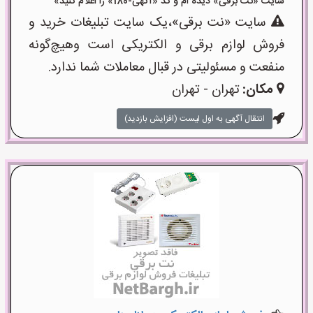
سایت «نت برقی» دیده ام و کد «آگهی-180» را اعلام کنید»
سایت «نت برقی»،یک سایت تبلیغات خرید و
فروش لوازم برقی و الکتریکی است وهیچ‌گونه
منفعت و مسئولیتی در قبال معاملات شما ندارد.
مکان:
تهران - تهران
انتقال آگهی به اول لیست (افزایش بازدید)