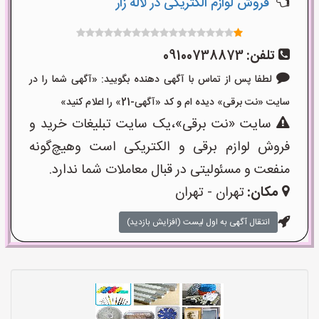
فروش لوازم الکتریکی در لاله زار
تلفن:
09100738873
لطفا پس از تماس با آگهی دهنده بگویید: «آگهی شما را در
سایت «نت برقی» دیده ام و کد «آگهی-21» را اعلام کنید»
سایت «نت برقی»،یک سایت تبلیغات خرید و
فروش لوازم برقی و الکتریکی است وهیچ‌گونه
منفعت و مسئولیتی در قبال معاملات شما ندارد.
مکان:
تهران - تهران
انتقال آگهی به اول لیست (افزایش بازدید)