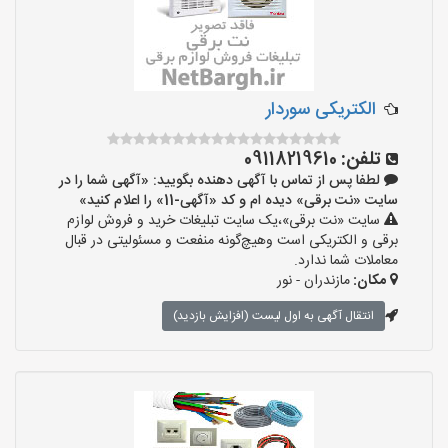
الکتریکی سوردار
تلفن:
09118219610
لطفا پس از تماس با آگهی دهنده بگویید: «آگهی شما را در
سایت «نت برقی» دیده ام و کد «آگهی-11» را اعلام کنید»
سایت «نت برقی»،یک سایت تبلیغات خرید و فروش لوازم
برقی و الکتریکی است وهیچ‌گونه منفعت و مسئولیتی در قبال
معاملات شما ندارد.
مکان:
مازندران - نور
انتقال آگهی به اول لیست (افزایش بازدید)