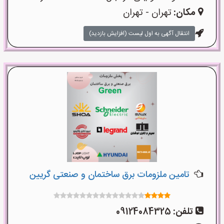
مکان:
تهران - تهران
انتقال آگهی به اول لیست (افزایش بازدید)
تامین ملزومات برق ساختمان و صنعتی گریین
تلفن:
09124084325