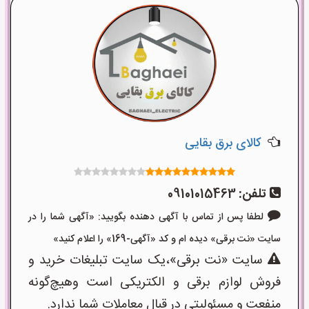
کالای برق بقایی
تلفن:
09101015463
لطفا پس از تماس با آگهی دهنده بگویید: «آگهی شما را در
سایت «نت برقی» دیده ام و کد «آگهی-169» را اعلام کنید»
سایت «نت برقی»،یک سایت تبلیغات خرید و
فروش لوازم برقی و الکتریکی است وهیچ‌گونه
منفعت و مسئولیتی در قبال معاملات شما ندارد.