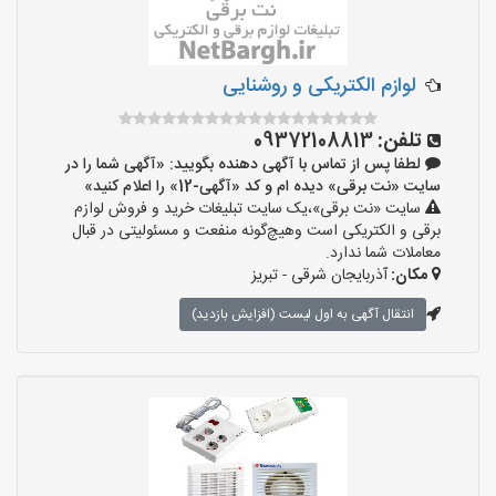
لوازم الکتریکی و روشنایی
تلفن:
09372108813
لطفا پس از تماس با آگهی دهنده بگویید: «آگهی شما را در
سایت «نت برقی» دیده ام و کد «آگهی-12» را اعلام کنید»
سایت «نت برقی»،یک سایت تبلیغات خرید و فروش لوازم
برقی و الکتریکی است وهیچ‌گونه منفعت و مسئولیتی در قبال
معاملات شما ندارد.
مکان:
آذربایجان شرقی - تبریز
انتقال آگهی به اول لیست (افزایش بازدید)