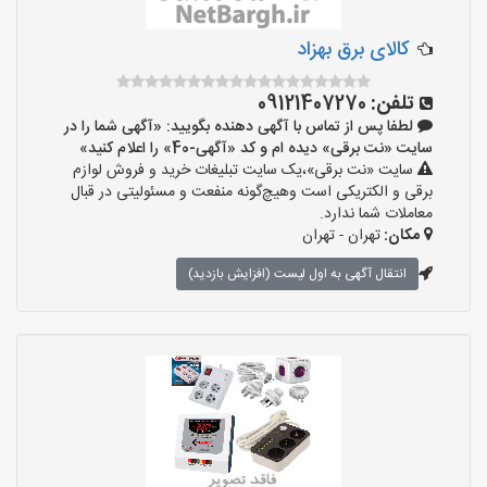
کالای برق بهزاد
تلفن:
09121407270
لطفا پس از تماس با آگهی دهنده بگویید: «آگهی شما را در
سایت «نت برقی» دیده ام و کد «آگهی-40» را اعلام کنید»
سایت «نت برقی»،یک سایت تبلیغات خرید و فروش لوازم
برقی و الکتریکی است وهیچ‌گونه منفعت و مسئولیتی در قبال
معاملات شما ندارد.
مکان:
تهران - تهران
انتقال آگهی به اول لیست (افزایش بازدید)