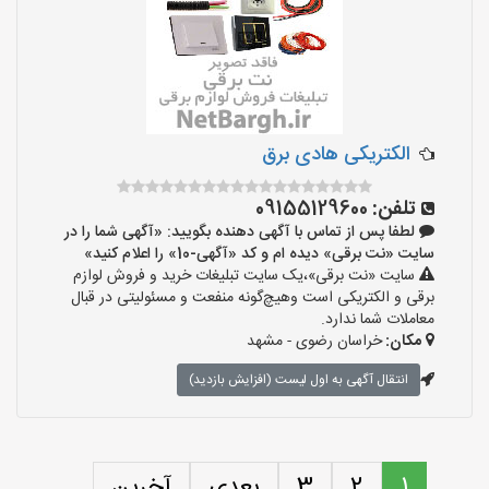
الکتریکی هادی برق
تلفن:
09155129600
لطفا پس از تماس با آگهی دهنده بگویید: «آگهی شما را در
سایت «نت برقی» دیده ام و کد «آگهی-10» را اعلام کنید»
سایت «نت برقی»،یک سایت تبلیغات خرید و فروش لوازم
برقی و الکتریکی است وهیچ‌گونه منفعت و مسئولیتی در قبال
معاملات شما ندارد.
مکان:
خراسان رضوی - مشهد
انتقال آگهی به اول لیست (افزایش بازدید)
1
2
3
بعدی
آخرین