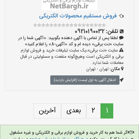
فروش مستقیم محصولات الکتریکی
تلفن:
09210190032
لطفا پس از تماس با آگهی دهنده بگویید: «آگهی شما را در
سایت «نت برقی» دیده ام و کد «آگهی-8» را اعلام کنید»
سایت «نت برقی»،یک سایت تبلیغات خرید و فروش لوازم
برقی و الکتریکی است وهیچ‌گونه منفعت و مسئولیتی در قبال
معاملات شما ندارد.
مکان:
تهران - تهران
انتقال آگهی به اول لیست (افزایش بازدید)
1
2
بعدی
آخرین
اگر شما هم به کار خرید و فروش لوازم برقی و الکتریکی و غیره مشغول