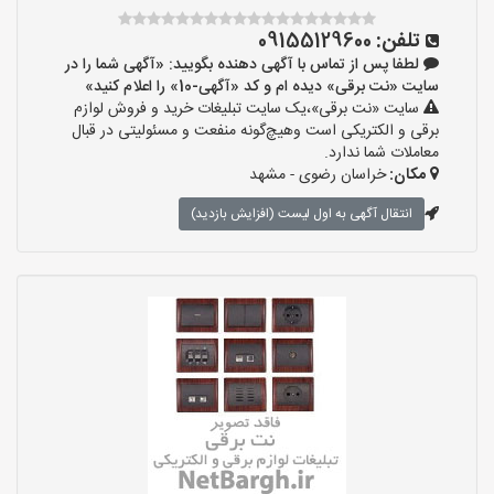
تلفن:
09155129600
لطفا پس از تماس با آگهی دهنده بگویید: «آگهی شما را در
سایت «نت برقی» دیده ام و کد «آگهی-10» را اعلام کنید»
سایت «نت برقی»،یک سایت تبلیغات خرید و فروش لوازم
برقی و الکتریکی است وهیچ‌گونه منفعت و مسئولیتی در قبال
معاملات شما ندارد.
مکان:
خراسان رضوی - مشهد
انتقال آگهی به اول لیست (افزایش بازدید)