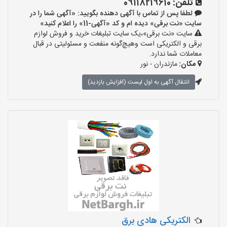
تلفن:
09118219610
لطفا پس از تماس با آگهی دهنده بگویید: «آگهی شما را در
سایت «نت برقی» دیده ام و کد «آگهی-11» را اعلام کنید»
سایت «نت برقی»،یک سایت تبلیغات خرید و فروش لوازم
برقی و الکتریکی است وهیچ‌گونه منفعت و مسئولیتی در قبال
معاملات شما ندارد.
مکان:
مازندران - نور
انتقال آگهی به اول لیست (افزایش بازدید)
الکتریکی هادی برق