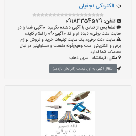
الکتریکی نجفیان
تلفن:
09183354579
لطفا پس از تماس با آگهی دهنده بگویید: «آگهی شما را در
سایت «نت برقی» دیده ام و کد «آگهی-9» را اعلام کنید»
سایت «نت برقی»،یک سایت تبلیغات خرید و فروش لوازم
برقی و الکتریکی است وهیچ‌گونه منفعت و مسئولیتی در قبال
معاملات شما ندارد.
مکان:
کرمانشاه - سرپل ذهاب
انتقال آگهی به اول لیست (افزایش بازدید)