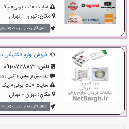
سایت «نت برقی»،یک سای
مکان:
تهران - تهران
انتقال آگهی به اول لیست (افزایش 
فروش لوازم الکتریکی در ل
تلفن:
09100738873
لطفا پس از تماس با آگهی دهنده بگوی
سایت «نت برقی»،یک سای
مکان:
تهران - تهران
انتقال آگهی به اول لیست (افزایش 