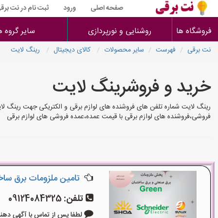
صفحه اصلی
ورود
ثبت نام در نت برق
فروشگاه ها
روشنایی و نورپردازی
سایر گروه ه
نت برقی
فهرست
سایر محصولات
کالای دیجیتال
رینگ لایت
خرید و فروشرینگ لایت
رینگ لایت شماره تلفن های فروشنده های لوازم برقی و الکتریکی جهت رینگ لایت
فروشی،فروشنده های لوازم برقی با قیمت عمده،عمده فروشی های لوازم برقی
تامین ملزومات برق سا
تلفن:
09124084325
لطفا پس از تماس با آگهی دهنده بگوی