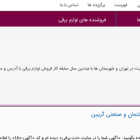
ی
فهرست
برگزیده ها
تماس با ما
ا
فروشنده های لوازم برقی
 در تهران و شهرستان ها با چندین سال سابقه کار فروش لوازم برقی با آدرس و مع
ختمان و صنعتی گریین
ید: «آگهی شما را در سایت «نت برقی» دیده ام و کد «آگهی-180» را اعلام کنید»