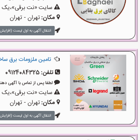
سایت «نت برقی»،یک سای
مکان:
تهران - تهران
انتقال آگهی به اول لیست (افزایش 
تامین ملزومات برق سا
تلفن:
09124084325
لطفا پس از تماس با آگهی دهنده بگوی
سایت «نت برقی»،یک سای
مکان:
تهران - تهران
انتقال آگهی به اول لیست (افزایش 