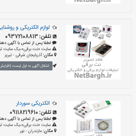
لوازم الکتریکی و روشنای
تلفن:
09372108813
لطفا پس از تماس با آگهی دهنده بگو
سایت «نت برقی»،یک سایت تبلیغ
مکان:
آذربایجان شرقی - تبریز
انتقال آگهی به اول لیست (افزایش 
الکتریکی سوردار
تلفن:
09118219610
لطفا پس از تماس با آگهی دهنده بگو
سایت «نت برقی»،یک سایت تبلیغ
مکان:
مازندران - نور