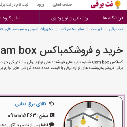
صفحه اصلی
ورود
ثبت نام در نت برق
فروشگاه ها
روشنایی و نورپردازی
سایر گروه ه
نت برقی
فهرست
سایر محصولات
تجهیزات امنیتی و سیستم های حفا
خرید و فروشکمباکس Cam box
برقی فروشی،فروشنده های لوازم برقی با قیمت عمده،عمده فروشی های لوازم بر
کالای برق بقایی
تلفن:
09101015463
لطفا پس از تماس با آگهی دهنده بگوی