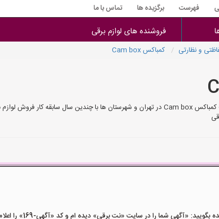
ی
فهرست
برگزیده ها
تماس با ما
ا
فروشنده های لوازم برقی
ظتی و نظارتی
کمباکس Cam box
کمباکس Cam box شماره تلفن های فروشنده های لوازم برقی و الکتریکی جهت کمباکس Cam box در تهران و
قی
ید: «آگهی شما را در سایت «نت برقی» دیده ام و کد «آگهی-169» را اعلام کنید»