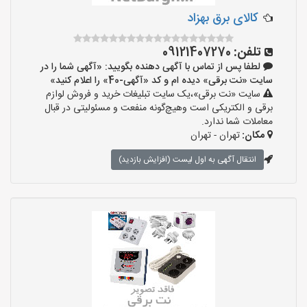
کالای برق بهزاد
تلفن:
09121407270
لطفا پس از تماس با آگهی دهنده بگویید: «آگهی شما را در
سایت «نت برقی» دیده ام و کد «آگهی-40» را اعلام کنید»
سایت «نت برقی»،یک سایت تبلیغات خرید و فروش لوازم
برقی و الکتریکی است وهیچ‌گونه منفعت و مسئولیتی در قبال
معاملات شما ندارد.
مکان:
تهران - تهران
انتقال آگهی به اول لیست (افزایش بازدید)