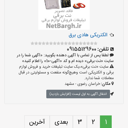
الکتریکی هادی برق
تلفن:
09155129600
لطفا پس از تماس با آگهی دهنده بگویید: «آگهی شما را در
سایت «نت برقی» دیده ام و کد «آگهی-10» را اعلام کنید»
سایت «نت برقی»،یک سایت تبلیغات خرید و فروش لوازم
برقی و الکتریکی است وهیچ‌گونه منفعت و مسئولیتی در قبال
معاملات شما ندارد.
مکان:
خراسان رضوی - مشهد
انتقال آگهی به اول لیست (افزایش بازدید)
1
2
3
بعدی
آخرین