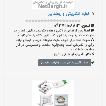
لوازم الکتریکی و روشنایی
تلفن:
09372108813
لطفا پس از تماس با آگهی دهنده بگویید: «آگهی شما را در
سایت «نت برقی» دیده ام و کد «آگهی-12» را اعلام کنید»
سایت «نت برقی»،یک سایت تبلیغات خرید و فروش لوازم
برقی و الکتریکی است وهیچ‌گونه منفعت و مسئولیتی در قبال
معاملات شما ندارد.
مکان:
آذربایجان شرقی - تبریز
انتقال آگهی به اول لیست (افزایش بازدید)