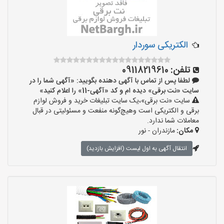
الکتریکی سوردار
تلفن:
09118219610
لطفا پس از تماس با آگهی دهنده بگویید: «آگهی شما را در
سایت «نت برقی» دیده ام و کد «آگهی-11» را اعلام کنید»
سایت «نت برقی»،یک سایت تبلیغات خرید و فروش لوازم
برقی و الکتریکی است وهیچ‌گونه منفعت و مسئولیتی در قبال
معاملات شما ندارد.
مکان:
مازندران - نور
انتقال آگهی به اول لیست (افزایش بازدید)