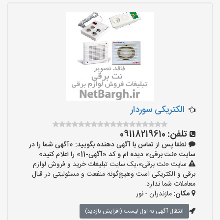
الکتریکی سوردار
تلفن:
09118219610
لطفا پس از تماس با آگهی دهنده بگویید: «آگهی شما را در
سایت «نت برقی» دیده ام و کد «آگهی-11» را اعلام کنید»
سایت «نت برقی»،یک سایت تبلیغات خرید و فروش لوازم
برقی و الکتریکی است وهیچ‌گونه منفعت و مسئولیتی در قبال
معاملات شما ندارد.
مکان:
مازندران - نور
انتقال آگهی به اول لیست (افزایش بازدید)