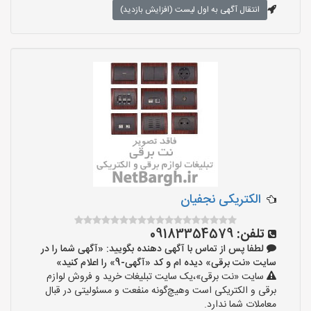
انتقال آگهی به اول لیست (افزایش بازدید)
الکتریکی نجفیان
تلفن:
09183354579
لطفا پس از تماس با آگهی دهنده بگویید: «آگهی شما را در
سایت «نت برقی» دیده ام و کد «آگهی-9» را اعلام کنید»
سایت «نت برقی»،یک سایت تبلیغات خرید و فروش لوازم
برقی و الکتریکی است وهیچ‌گونه منفعت و مسئولیتی در قبال
معاملات شما ندارد.