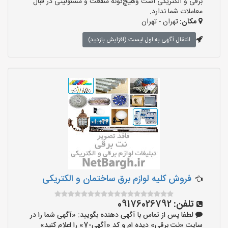
برقی و الکتریکی است وهیچ‌گونه منفعت و مسئولیتی در قبال
معاملات شما ندارد.
مکان:
تهران - تهران
انتقال آگهی به اول لیست (افزایش بازدید)
فروش کلیه لوازم برق ساختمان و الکتریکی
تلفن:
09176026792
لطفا پس از تماس با آگهی دهنده بگویید: «آگهی شما را در
سایت «نت برقی» دیده ام و کد «آگهی-7» را اعلام کنید»