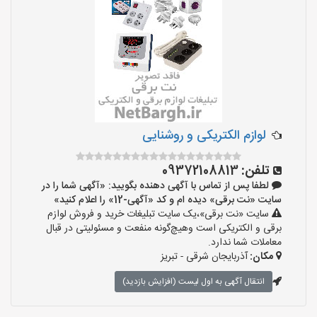
لوازم الکتریکی و روشنایی
تلفن:
09372108813
لطفا پس از تماس با آگهی دهنده بگویید: «آگهی شما را در
سایت «نت برقی» دیده ام و کد «آگهی-12» را اعلام کنید»
سایت «نت برقی»،یک سایت تبلیغات خرید و فروش لوازم
برقی و الکتریکی است وهیچ‌گونه منفعت و مسئولیتی در قبال
معاملات شما ندارد.
مکان:
آذربایجان شرقی - تبریز
انتقال آگهی به اول لیست (افزایش بازدید)