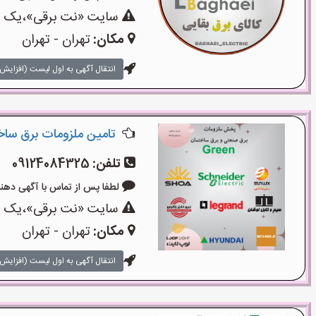
سایت «نت برقی»،یک سای
مکان:
تهران - تهران
انتقال آگهی به اول لیست (افزایش 
تامین ملزومات برق سا
تلفن:
09124084325
لطفا پس از تماس با آگهی دهنده بگوی
سایت «نت برقی»،یک سای
مکان:
تهران - تهران
انتقال آگهی به اول لیست (افزایش 