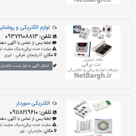
لوازم الکتریکی و روشنای
تلفن:
09372108813
لطفا پس از تماس با آگهی دهنده بگو
سایت «نت برقی»،یک سایت تبلیغ
مکان:
آذربایجان شرقی - تبریز
انتقال آگهی به اول لیست (افزایش 
الکتریکی سوردار
تلفن:
09118219610
لطفا پس از تماس با آگهی دهنده بگو
سایت «نت برقی»،یک سایت تبلیغ
مکان:
مازندران - نور