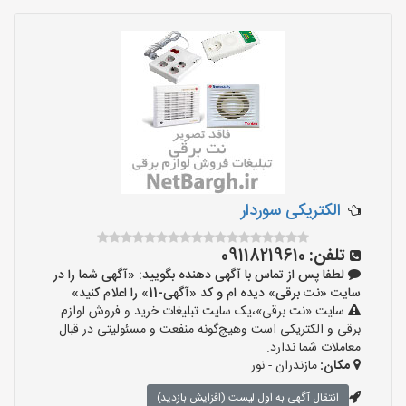
الکتریکی سوردار
تلفن:
09118219610
لطفا پس از تماس با آگهی دهنده بگویید: «آگهی شما را در
سایت «نت برقی» دیده ام و کد «آگهی-11» را اعلام کنید»
سایت «نت برقی»،یک سایت تبلیغات خرید و فروش لوازم
برقی و الکتریکی است وهیچ‌گونه منفعت و مسئولیتی در قبال
معاملات شما ندارد.
مکان:
مازندران - نور
انتقال آگهی به اول لیست (افزایش بازدید)