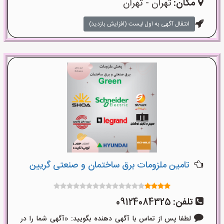
مکان:
تهران - تهران
انتقال آگهی به اول لیست (افزایش بازدید)
تامین ملزومات برق ساختمان و صنعتی گریین
تلفن:
09124084325
لطفا پس از تماس با آگهی دهنده بگویید: «آگهی شما را در