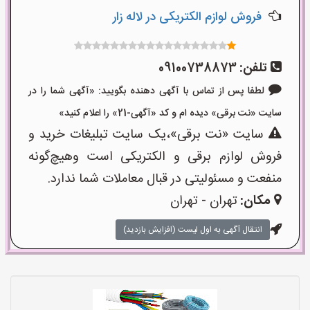
فروش لوازم الکتریکی در لاله زار
تلفن:
09100738873
لطفا پس از تماس با آگهی دهنده بگویید: «آگهی شما را در
سایت «نت برقی» دیده ام و کد «آگهی-21» را اعلام کنید»
سایت «نت برقی»،یک سایت تبلیغات خرید و
فروش لوازم برقی و الکتریکی است وهیچ‌گونه
منفعت و مسئولیتی در قبال معاملات شما ندارد.
مکان:
تهران - تهران
انتقال آگهی به اول لیست (افزایش بازدید)