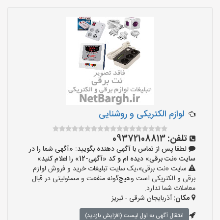
لوازم الکتریکی و روشنایی
تلفن:
09372108813
لطفا پس از تماس با آگهی دهنده بگویید: «آگهی شما را در
سایت «نت برقی» دیده ام و کد «آگهی-12» را اعلام کنید»
سایت «نت برقی»،یک سایت تبلیغات خرید و فروش لوازم
برقی و الکتریکی است وهیچ‌گونه منفعت و مسئولیتی در قبال
معاملات شما ندارد.
مکان:
آذربایجان شرقی - تبریز
انتقال آگهی به اول لیست (افزایش بازدید)