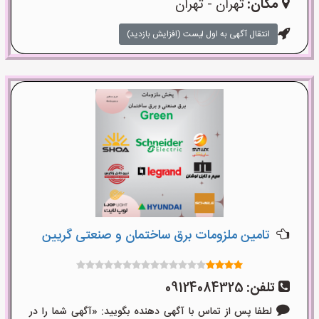
مکان:
تهران - تهران
انتقال آگهی به اول لیست (افزایش بازدید)
تامین ملزومات برق ساختمان و صنعتی گریین
تلفن:
09124084325
لطفا پس از تماس با آگهی دهنده بگویید: «آگهی شما را در