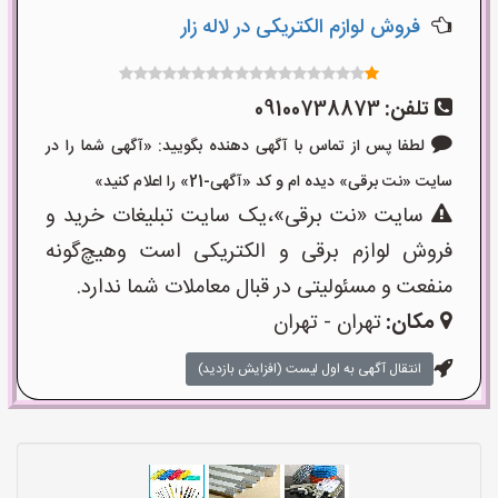
فروش لوازم الکتریکی در لاله زار
تلفن:
09100738873
لطفا پس از تماس با آگهی دهنده بگویید: «آگهی شما را در
سایت «نت برقی» دیده ام و کد «آگهی-21» را اعلام کنید»
سایت «نت برقی»،یک سایت تبلیغات خرید و
فروش لوازم برقی و الکتریکی است وهیچ‌گونه
منفعت و مسئولیتی در قبال معاملات شما ندارد.
مکان:
تهران - تهران
انتقال آگهی به اول لیست (افزایش بازدید)