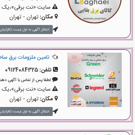
سایت «نت برقی»،یک سای
مکان:
تهران - تهران
انتقال آگهی به اول لیست (افزایش 
تامین ملزومات برق سا
تلفن:
09124084325
لطفا پس از تماس با آگهی دهنده بگوی
سایت «نت برقی»،یک سای
مکان:
تهران - تهران
انتقال آگهی به اول لیست (افزایش 