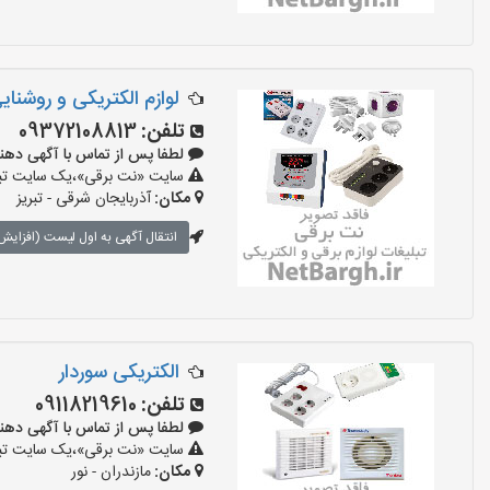
لوازم الکتریکی و روشنای
تلفن:
09372108813
لطفا پس از تماس با آگهی دهنده بگو
سایت «نت برقی»،یک سایت تبلیغ
مکان:
آذربایجان شرقی - تبریز
انتقال آگهی به اول لیست (افزایش 
الکتریکی سوردار
تلفن:
09118219610
لطفا پس از تماس با آگهی دهنده بگو
سایت «نت برقی»،یک سایت تبلیغ
مکان:
مازندران - نور