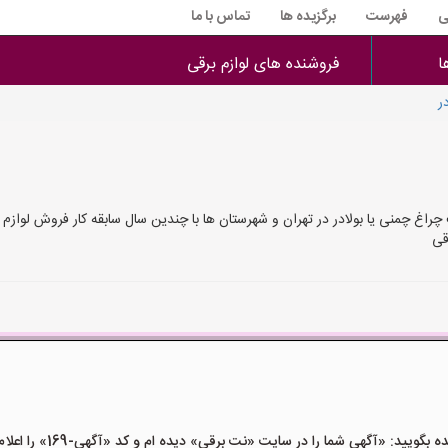
ی
فهرست
برگزیده ها
تماس با ما
ا
فروشنده های لوازم برقی
ر
چراغ چمنی یا بولادر در تهران و شهرستان ها با چندین سال سابقه کار فروش لوازم
قی
ید: «آگهی شما را در سایت «نت برقی» دیده ام و کد «آگهی-169» را اعلام کنید»