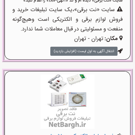
سایت «نت برقی» دیده ام و کد «آگهی-180» را اعلام کنید»
سایت «نت برقی»،یک سایت تبلیغات خرید و
فروش لوازم برقی و الکتریکی است وهیچ‌گونه
منفعت و مسئولیتی در قبال معاملات شما ندارد.
مکان:
تهران - تهران
انتقال آگهی به اول لیست (افزایش بازدید)