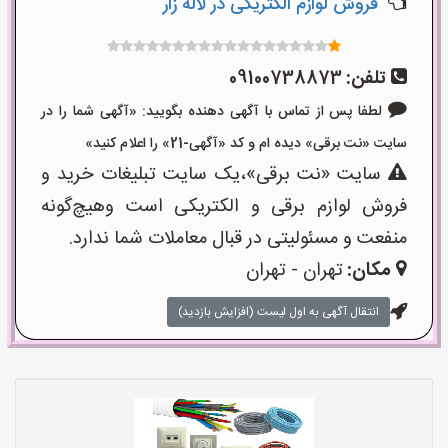
فروش لوازم الکتریکی در لاله زار
تلفن:
09100738873
لطفا پس از تماس با آگهی دهنده بگویید: «آگهی شما را در
سایت «نت برقی» دیده ام و کد «آگهی-21» را اعلام کنید»
سایت «نت برقی»،یک سایت تبلیغات خرید و
فروش لوازم برقی و الکتریکی است وهیچ‌گونه
منفعت و مسئولیتی در قبال معاملات شما ندارد.
مکان:
تهران - تهران
انتقال آگهی به اول لیست (افزایش بازدید)