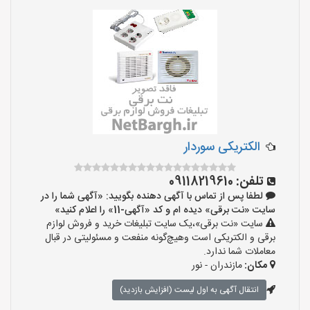
الکتریکی سوردار
تلفن:
09118219610
لطفا پس از تماس با آگهی دهنده بگویید: «آگهی شما را در
سایت «نت برقی» دیده ام و کد «آگهی-11» را اعلام کنید»
سایت «نت برقی»،یک سایت تبلیغات خرید و فروش لوازم
برقی و الکتریکی است وهیچ‌گونه منفعت و مسئولیتی در قبال
معاملات شما ندارد.
مکان:
مازندران - نور
انتقال آگهی به اول لیست (افزایش بازدید)