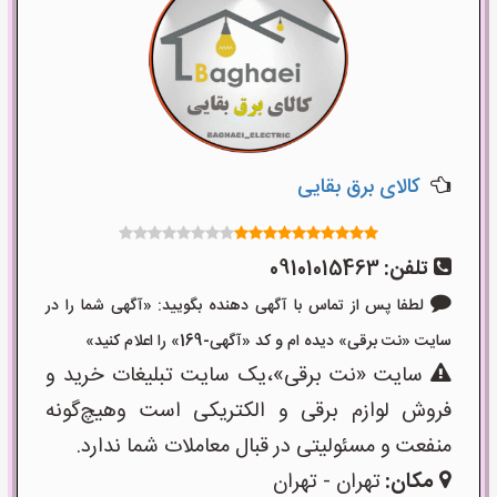
کالای برق بقایی
تلفن:
09101015463
لطفا پس از تماس با آگهی دهنده بگویید: «آگهی شما را در
سایت «نت برقی» دیده ام و کد «آگهی-169» را اعلام کنید»
سایت «نت برقی»،یک سایت تبلیغات خرید و
فروش لوازم برقی و الکتریکی است وهیچ‌گونه
منفعت و مسئولیتی در قبال معاملات شما ندارد.
مکان:
تهران - تهران