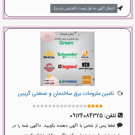
انتقال آگهی به اول لیست (افزایش بازدید)
تامین ملزومات برق ساختمان و صنعتی گریین
تلفن:
09124084325
لطفا پس از تماس با آگهی دهنده بگویید: «آگهی شما را در