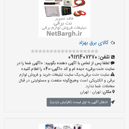
کالای برق بهزاد
تلفن:
09121407270
لطفا پس از تماس با آگهی دهنده بگویید: «آگهی شما را در
سایت «نت برقی» دیده ام و کد «آگهی-40» را اعلام کنید»
سایت «نت برقی»،یک سایت تبلیغات خرید و فروش لوازم
برقی و الکتریکی است وهیچ‌گونه منفعت و مسئولیتی در قبال
معاملات شما ندارد.
مکان:
تهران - تهران
انتقال آگهی به اول لیست (افزایش بازدید)