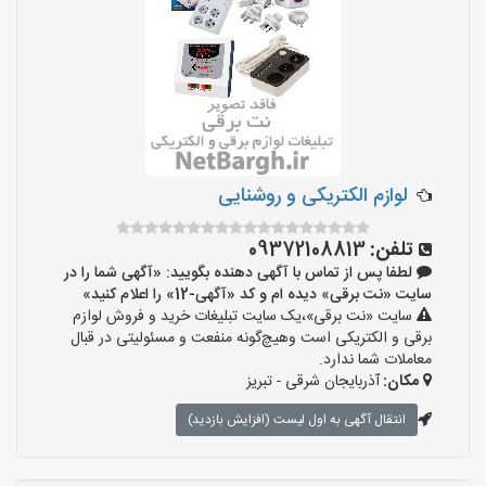
لوازم الکتریکی و روشنایی
تلفن:
09372108813
لطفا پس از تماس با آگهی دهنده بگویید: «آگهی شما را در
سایت «نت برقی» دیده ام و کد «آگهی-12» را اعلام کنید»
سایت «نت برقی»،یک سایت تبلیغات خرید و فروش لوازم
برقی و الکتریکی است وهیچ‌گونه منفعت و مسئولیتی در قبال
معاملات شما ندارد.
مکان:
آذربایجان شرقی - تبریز
انتقال آگهی به اول لیست (افزایش بازدید)