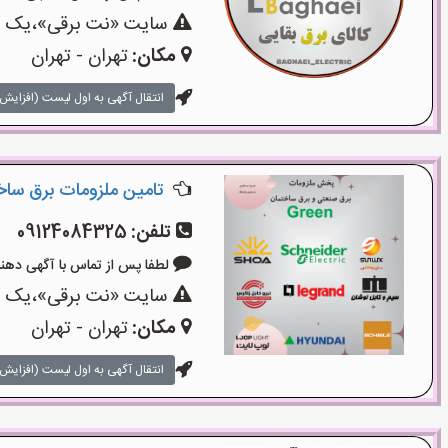
سایت «نت برقی»،یک سای
مکان:
تهران - تهران
انتقال آگهی به اول لیست (افزایش 
تامین ملزومات برق سا
تلفن:
09124084325
لطفا پس از تماس با آگهی دهنده بگوی
سایت «نت برقی»،یک سای
مکان:
تهران - تهران
انتقال آگهی به اول لیست (افزایش 