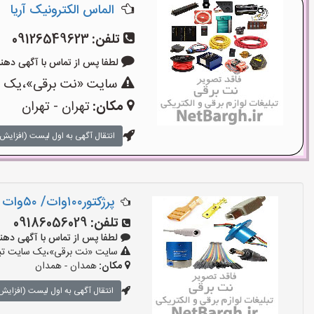
الماس الکترونیک آریا
تلفن:
09126549623
لطفا پس از تماس با آگهی دهنده بگوی
سایت «نت برقی»،یک سای
مکان:
تهران - تهران
انتقال آگهی به اول لیست (افزایش 
پرژکتور۱۰۰وات/ ۵۰وات و۳۰وات وانواع ملزومات روشنایی
تلفن:
09186056029
لطفا پس از تماس با آگهی دهنده بگوی
سایت «نت برقی»،یک سایت تبلیغ
مکان:
همدان - همدان
انتقال آگهی به اول لیست (افزایش 