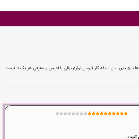
 جهت لامپ PLL و مهتابی ال ای دی یا تیوبی در تهران و شهرستان ها با چندین سال سابقه کار فروش لوازم برقی با آدرس و معرفی هر یک با قیمت