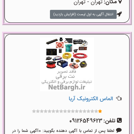
مکان:
تهران - تهران
انتقال آگهی به اول لیست (افزایش بازدید)
الماس الکترونیک آریا
تلفن:
09126549623
لطفا پس از تماس با آگهی دهنده بگویید: «آگهی شما را در