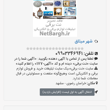
شهر میثاق
تلفن:
09903346941
لطفا پس از تماس با آگهی دهنده بگویید: «آگهی شما را در
سایت «نت برقی» دیده ام و کد «آگهی-177» را اعلام کنید»
سایت «نت برقی»،یک سایت تبلیغات خرید و فروش لوازم
برقی و الکتریکی است وهیچ‌گونه منفعت و مسئولیتی در قبال
معاملات شما ندارد.
مکان:
خراسان رضوی - مشهد
انتقال آگهی به اول لیست (افزایش بازدید)