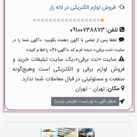
فروش لوازم الکتریکی در لاله زار
تلفن:
09100738873
لطفا پس از تماس با آگهی دهنده بگویید: «آگهی شما را در
سایت «نت برقی» دیده ام و کد «آگهی-21» را اعلام کنید»
سایت «نت برقی»،یک سایت تبلیغات خرید و
فروش لوازم برقی و الکتریکی است وهیچ‌گونه
منفعت و مسئولیتی در قبال معاملات شما ندارد.
مکان:
تهران - تهران
انتقال آگهی به اول لیست (افزایش بازدید)