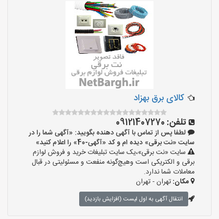
کالای برق بهزاد
تلفن:
09121407270
لطفا پس از تماس با آگهی دهنده بگویید: «آگهی شما را در
سایت «نت برقی» دیده ام و کد «آگهی-40» را اعلام کنید»
سایت «نت برقی»،یک سایت تبلیغات خرید و فروش لوازم
برقی و الکتریکی است وهیچ‌گونه منفعت و مسئولیتی در قبال
معاملات شما ندارد.
مکان:
تهران - تهران
انتقال آگهی به اول لیست (افزایش بازدید)