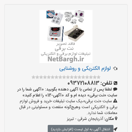
لوازم الکتریکی و روشنایی
تلفن:
09372108813
لطفا پس از تماس با آگهی دهنده بگویید: «آگهی شما را در
سایت «نت برقی» دیده ام و کد «آگهی-12» را اعلام کنید»
سایت «نت برقی»،یک سایت تبلیغات خرید و فروش لوازم
برقی و الکتریکی است وهیچ‌گونه منفعت و مسئولیتی در قبال
معاملات شما ندارد.
مکان:
آذربایجان شرقی - تبریز
انتقال آگهی به اول لیست (افزایش بازدید)