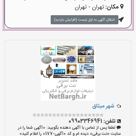
مکان:
تهران - تهران
انتقال آگهی به اول لیست (افزایش بازدید)
شهر میثاق
تلفن:
09903346941
لطفا پس از تماس با آگهی دهنده بگویید: «آگهی شما را در
سایت «نت برقی» دیده ام و کد «آگهی-177» را اعلام کنید»