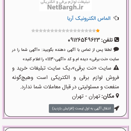
الماس الکترونیک آریا
تلفن:
09126549623
لطفا پس از تماس با آگهی دهنده بگویید: «آگهی شما را در
سایت «نت برقی» دیده ام و کد «آگهی-113» را اعلام کنید»
سایت «نت برقی»،یک سایت تبلیغات خرید و
فروش لوازم برقی و الکتریکی است وهیچ‌گونه
منفعت و مسئولیتی در قبال معاملات شما ندارد.
مکان:
تهران - تهران
انتقال آگهی به اول لیست (افزایش بازدید)