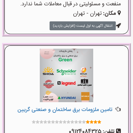
منفعت و مسئولیتی در قبال معاملات شما ندارد.
مکان:
تهران - تهران
انتقال آگهی به اول لیست (افزایش بازدید)
تامین ملزومات برق ساختمان و صنعتی گریین
تلفن:
09124084325