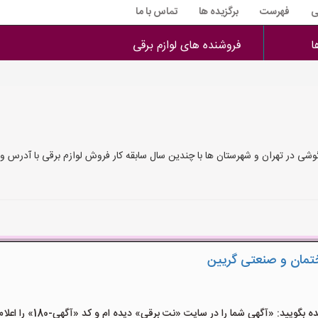
ی
فهرست
برگزیده ها
تماس با ما
ا
فروشنده های لوازم برقی
ی در تهران و شهرستان ها با چندین سال سابقه کار فروش لوازم برقی با آدرس و 
ختمان و صنعتی گریین
ید: «آگهی شما را در سایت «نت برقی» دیده ام و کد «آگهی-180» را اعلام کنید»