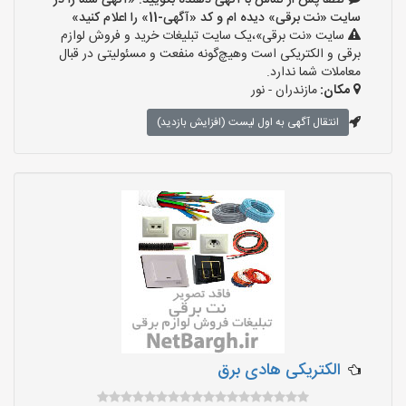
لطفا پس از تماس با آگهی دهنده بگویید: «آگهی شما را در
سایت «نت برقی» دیده ام و کد «آگهی-11» را اعلام کنید»
سایت «نت برقی»،یک سایت تبلیغات خرید و فروش لوازم
برقی و الکتریکی است وهیچ‌گونه منفعت و مسئولیتی در قبال
معاملات شما ندارد.
مکان:
مازندران - نور
انتقال آگهی به اول لیست (افزایش بازدید)
الکتریکی هادی برق