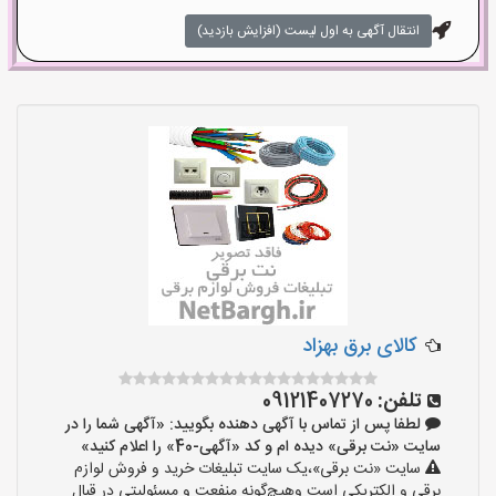
انتقال آگهی به اول لیست (افزایش بازدید)
کالای برق بهزاد
تلفن:
09121407270
لطفا پس از تماس با آگهی دهنده بگویید: «آگهی شما را در
سایت «نت برقی» دیده ام و کد «آگهی-40» را اعلام کنید»
سایت «نت برقی»،یک سایت تبلیغات خرید و فروش لوازم
برقی و الکتریکی است وهیچ‌گونه منفعت و مسئولیتی در قبال