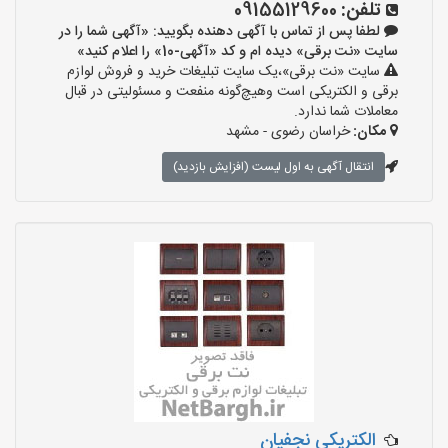
تلفن:
09155129600
لطفا پس از تماس با آگهی دهنده بگویید: «آگهی شما را در
سایت «نت برقی» دیده ام و کد «آگهی-10» را اعلام کنید»
سایت «نت برقی»،یک سایت تبلیغات خرید و فروش لوازم
برقی و الکتریکی است وهیچ‌گونه منفعت و مسئولیتی در قبال
معاملات شما ندارد.
مکان:
خراسان رضوی - مشهد
انتقال آگهی به اول لیست (افزایش بازدید)
الکتریکی نجفیان