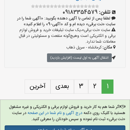
تلفن:
09183354579
لطفا پس از تماس با آگهی دهنده بگویید: «آگهی شما را در
سایت «نت برقی» دیده ام و کد «آگهی-9» را اعلام کنید»
سایت «نت برقی»،یک سایت تبلیغات خرید و فروش لوازم
برقی و الکتریکی است وهیچ‌گونه منفعت و مسئولیتی در قبال
معاملات شما ندارد.
مکان:
کرمانشاه - سرپل ذهاب
انتقال آگهی به اول لیست (افزایش بازدید)
1
2
3
بعدی
آخرین
اگر شما هم به کار خرید و فروش لوازم برقی و الکتریکی و غیره مشغول
هستید با کلیک روی دکمه
درج آگهی و نام شما در این صفحه
در سایت
«نت برقی» ثبت نام نموده و سپس خودتان را معرفی کنید.