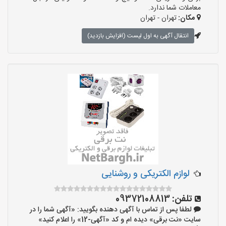
معاملات شما ندارد.
مکان:
تهران - تهران
انتقال آگهی به اول لیست (افزایش بازدید)
لوازم الکتریکی و روشنایی
تلفن:
09372108813
لطفا پس از تماس با آگهی دهنده بگویید: «آگهی شما را در
سایت «نت برقی» دیده ام و کد «آگهی-12» را اعلام کنید»