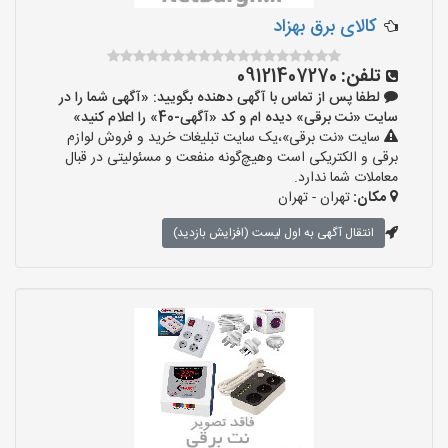
کالای برق بهزاد
تلفن:
09121407270
لطفا پس از تماس با آگهی دهنده بگویید: «آگهی شما را در
سایت «نت برقی» دیده ام و کد «آگهی-40» را اعلام کنید»
سایت «نت برقی»،یک سایت تبلیغات خرید و فروش لوازم
برقی و الکتریکی است وهیچ‌گونه منفعت و مسئولیتی در قبال
معاملات شما ندارد.
مکان:
تهران - تهران
انتقال آگهی به اول لیست (افزایش بازدید)