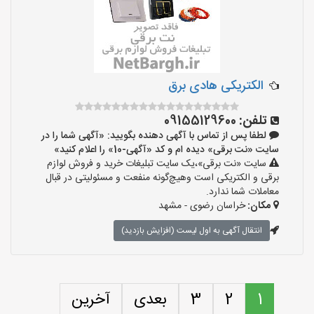
الکتریکی هادی برق
تلفن:
09155129600
لطفا پس از تماس با آگهی دهنده بگویید: «آگهی شما را در
سایت «نت برقی» دیده ام و کد «آگهی-10» را اعلام کنید»
سایت «نت برقی»،یک سایت تبلیغات خرید و فروش لوازم
برقی و الکتریکی است وهیچ‌گونه منفعت و مسئولیتی در قبال
معاملات شما ندارد.
مکان:
خراسان رضوی - مشهد
انتقال آگهی به اول لیست (افزایش بازدید)
1
2
3
بعدی
آخرین