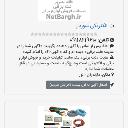
الکتریکی سوردار
تلفن:
09118219610
لطفا پس از تماس با آگهی دهنده بگویید: «آگهی شما را در
سایت «نت برقی» دیده ام و کد «آگهی-11» را اعلام کنید»
سایت «نت برقی»،یک سایت تبلیغات خرید و فروش لوازم
برقی و الکتریکی است وهیچ‌گونه منفعت و مسئولیتی در قبال
معاملات شما ندارد.
مکان:
مازندران - نور
انتقال آگهی به اول لیست (افزایش بازدید)