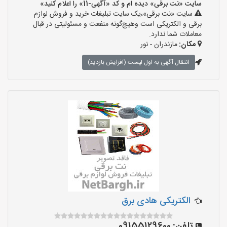
سایت «نت برقی» دیده ام و کد «آگهی-11» را اعلام کنید»
سایت «نت برقی»،یک سایت تبلیغات خرید و فروش لوازم
برقی و الکتریکی است وهیچ‌گونه منفعت و مسئولیتی در قبال
معاملات شما ندارد.
مکان:
مازندران - نور
انتقال آگهی به اول لیست (افزایش بازدید)
الکتریکی هادی برق
تلفن:
09155129600