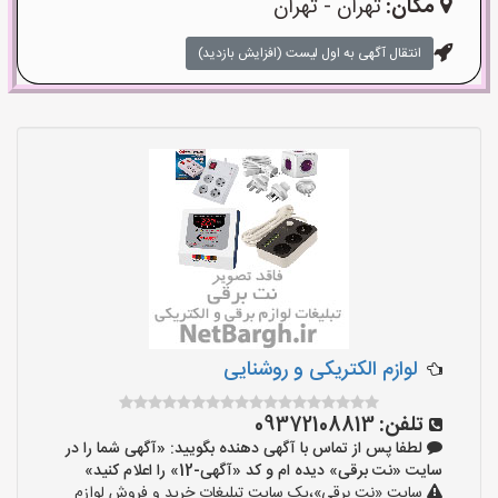
مکان:
تهران - تهران
انتقال آگهی به اول لیست (افزایش بازدید)
لوازم الکتریکی و روشنایی
تلفن:
09372108813
لطفا پس از تماس با آگهی دهنده بگویید: «آگهی شما را در
سایت «نت برقی» دیده ام و کد «آگهی-12» را اعلام کنید»
سایت «نت برقی»،یک سایت تبلیغات خرید و فروش لوازم