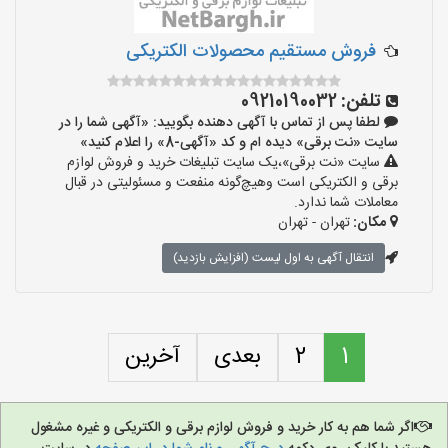
فروش مستقیم محصولات الکتریکی
تلفن:
09210190032
لطفا پس از تماس با آگهی دهنده بگویید: «آگهی شما را در
سایت «نت برقی» دیده ام و کد «آگهی-8» را اعلام کنید»
سایت «نت برقی»،یک سایت تبلیغات خرید و فروش لوازم
برقی و الکتریکی است وهیچ‌گونه منفعت و مسئولیتی در قبال
معاملات شما ندارد.
مکان:
تهران - تهران
انتقال آگهی به اول لیست (افزایش بازدید)
1
2
بعدی
آخرین
اگر شما هم به کار خرید و فروش لوازم برقی و الکتریکی و غیره مشغول