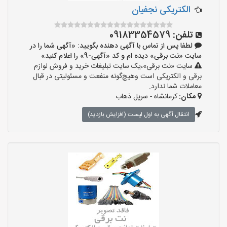
الکتریکی نجفیان
تلفن:
09183354579
لطفا پس از تماس با آگهی دهنده بگویید: «آگهی شما را در
سایت «نت برقی» دیده ام و کد «آگهی-9» را اعلام کنید»
سایت «نت برقی»،یک سایت تبلیغات خرید و فروش لوازم
برقی و الکتریکی است وهیچ‌گونه منفعت و مسئولیتی در قبال
معاملات شما ندارد.
مکان:
کرمانشاه - سرپل ذهاب
انتقال آگهی به اول لیست (افزایش بازدید)