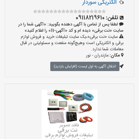
الکتریکی سوردار
تلفن:
09118219610
لطفا پس از تماس با آگهی دهنده بگویید: «آگهی شما را در
سایت «نت برقی» دیده ام و کد «آگهی-11» را اعلام کنید»
سایت «نت برقی»،یک سایت تبلیغات خرید و فروش لوازم
برقی و الکتریکی است وهیچ‌گونه منفعت و مسئولیتی در قبال
معاملات شما ندارد.
مکان:
مازندران - نور
انتقال آگهی به اول لیست (افزایش بازدید)