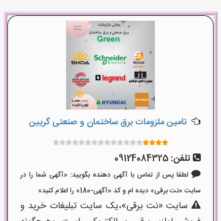
تامین ملزومات برق ساختمان و صنعتی گریین
تلفن:
09124084325
لطفا پس از تماس با آگهی دهنده بگویید: «آگهی شما را در
سایت «نت برقی» دیده ام و کد «آگهی-180» را اعلام کنید»
سایت «نت برقی»،یک سایت تبلیغات خرید و