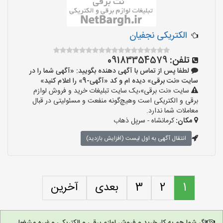
الکتریکی نجفیان
تلفن:
09183354579
لطفا پس از تماس با آگهی دهنده بگویید: «آگهی شما را در
سایت «نت برقی» دیده ام و کد «آگهی-9» را اعلام کنید»
سایت «نت برقی»،یک سایت تبلیغات خرید و فروش لوازم
برقی و الکتریکی است وهیچ‌گونه منفعت و مسئولیتی در قبال
معاملات شما ندارد.
مکان:
کرمانشاه - سرپل ذهاب
انتقال آگهی به اول لیست (افزایش بازدید)
1
2
3
بعدی
آخرین