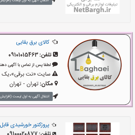
انتقال آگهی به اول لیست (افزایش 
کالای برق بقایی
تلفن:
09101015463
لطفا پس از تماس با آگهی دهنده بگوی
سایت «نت برقی»،یک سای
مکان:
تهران - تهران
انتقال آگهی به اول لیست (افزایش 
پروژکتور خورشیدی قاب
تلفن:
09100020877