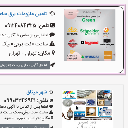
تامین ملزومات برق سا
تلفن:
09124084325
لطفا پس از تماس با آگهی دهنده بگوی
سایت «نت برقی»،یک سای
مکان:
تهران - تهران
انتقال آگهی به اول لیست (افزایش 
شهر میثاق
تلفن:
09903346941
لطفا پس از تماس با آگهی دهنده بگوی
سایت «نت برقی»،یک سایت تبلیغ
مکان:
خراسان رضوی - مشهد