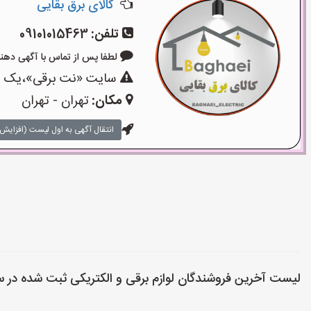
کالای برق بقایی
تلفن:
09101015463
لطفا پس از تماس با آگهی دهنده بگوی
سایت «نت برقی»،یک سای
مکان:
تهران - تهران
انتقال آگهی به اول لیست (افزایش 
لیست آخرین فروشندگان لوازم برقی و الکتریکی ثبت شده در 