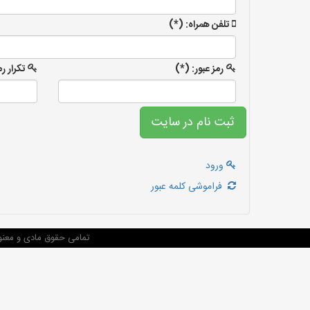
تلفن همراه: (*)
رمز عبور: (*)
تکرار ر
ورود
فراموشی کلمه عبور
تمامی حقوق مادی و معنو