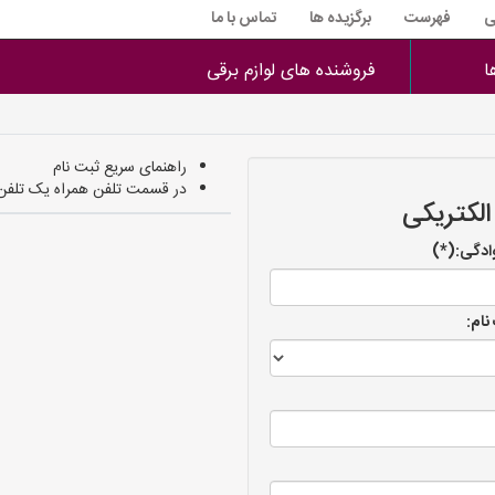
ی
فهرست
برگزیده ها
تماس با ما
ا
فروشنده های لوازم برقی
راهنمای سریع ثبت نام
در قسمت تلفن همراه یک تلفن م
الکتریکی
وادگی:(*)
نام: